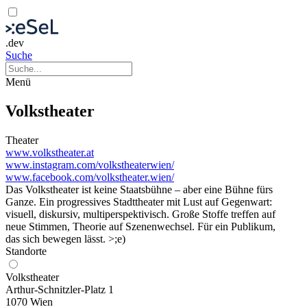
.dev
Suche
Menü
Volkstheater
Theater
www.volkstheater.at
www.instagram.com/volkstheaterwien/
www.facebook.com/volkstheater.wien/
Das Volkstheater ist keine Staatsbühne – aber eine Bühne fürs
Ganze. Ein progressives Stadttheater mit Lust auf Gegenwart:
visuell, diskursiv, multiperspektivisch. Große Stoffe treffen auf
neue Stimmen, Theorie auf Szenenwechsel. Für ein Publikum,
das sich bewegen lässt. >;e)
Standorte
Volkstheater
Arthur-Schnitzler-Platz 1
1070 Wien