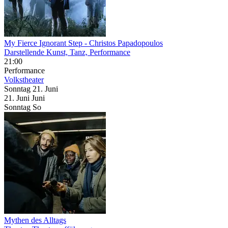
My Fierce Ignorant Step
- Christos Papadopoulos
Darstellende Kunst, Tanz, Performance
21:00
Performance
Volkstheater
Sonntag
21. Juni
21.
Juni
Juni
Sonntag
So
Mythen des Alltags