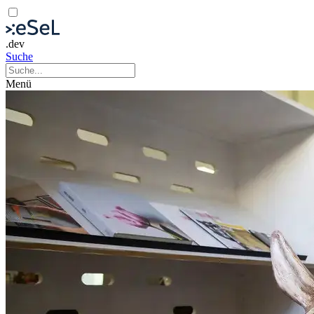
.dev
Suche
Menü