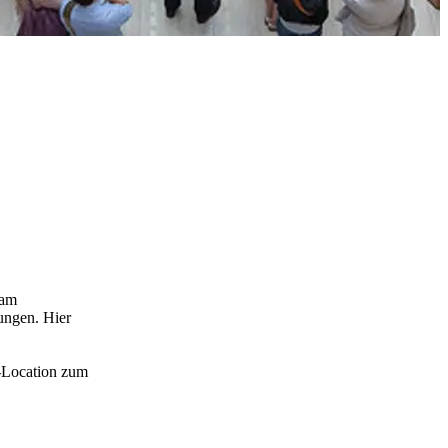
 am
ungen. Hier
a-Location zum