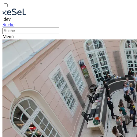
.dev
Suche
Menü