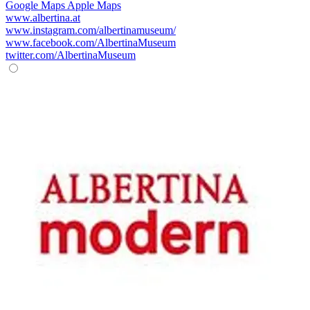
Google Maps
Apple Maps
www.albertina.at
www.instagram.com/albertinamuseum/
www.facebook.com/AlbertinaMuseum
twitter.com/AlbertinaMuseum