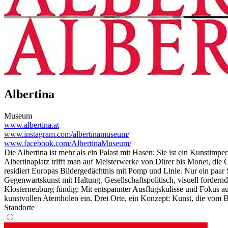
Albertina
Museum
www.albertina.at
www.instagram.com/albertinamuseum/
www.facebook.com/AlbertinaMuseum/
Die Albertina ist mehr als ein Palast mit Hasen: Sie ist ein Kunstim
Albertinaplatz trifft man auf Meisterwerke von Dürer bis Monet, di
residiert Europas Bildergedächtnis mit Pomp und Linie. Nur ein paar 
Gegenwartskunst mit Haltung. Gesellschaftspolitisch, visuell fordernd
Klosterneuburg fündig: Mit entspannter Ausflugskulisse und Fokus auf
kunstvollen Atemholen ein. Drei Orte, ein Konzept: Kunst, die vom B
Standorte