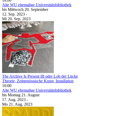
18:00
Alte WU
ehemalige Universitätsbibliothek
bis
Mittwoch
20. September
12. Sep.
2023
-
Mi
20. Sep.
2023
The Archive Is Present III oder Lob der Lücke
Theorie, Zeitgenössische Kunst, Installation
16:00
Alte WU
ehemalige Universitätsbibliothek
bis
Montag
21. August
17. Aug.
2023
-
Mo
21. Aug.
2023