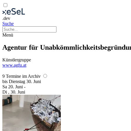
.dev
Suche
Menü
Agentur für Unabkömmlichkeitsbegründu
Künstlergruppe
www.agfu.at
9 Termine im Archiv
bis
Dienstag
30. Juni
Sa
20. Juni
-
Di
, 30. Juni