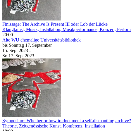
Finissage: The Archive Is Present III oder Lob der Lücke
Klangkunst, Musik, Installation, Musikperformance, Konzert, Perfor
20:00
Alte WU
ehemalige Universitätsbibliothek
bis
Sonntag
17. September
15. Sep.
2023
-
So
17. Sep.
2023
Symposium: Whether or how to document a self-dismantling archive?
Theorie, Zeitgenössische Kunst, Konferenz, Installation