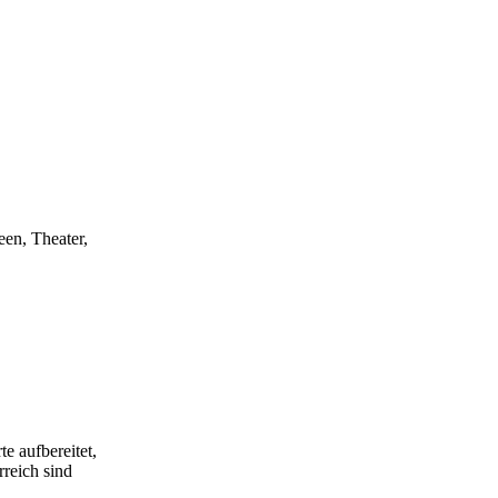
een, Theater,
e aufbereitet,
rreich sind