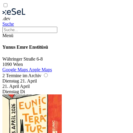
.dev
Suche
Menü
Yunus Emre Enstitüsü
Währinger Straße 6-8
1090 Wien
Google Maps
Apple Maps
2 Termine im Archiv
Dienstag
21. April
21.
April
April
Dienstag
Di