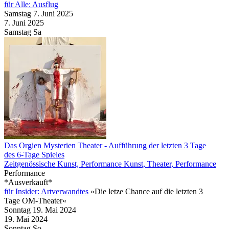
für Alle: Ausflug
Samstag
7. Juni
2025
7. Juni
2025
Samstag
Sa
Das Orgien Mysterien Theater
- Aufführung der letzten 3 Tage
des 6-Tage Spieles
Zeitgenössische Kunst, Performance Kunst, Theater, Performance
Performance
*Ausverkauft*
für Insider: Artverwandtes
»Die letze Chance auf die letzten 3
Tage OM-Theater«
Sonntag
19. Mai
2024
19. Mai
2024
Sonntag
So