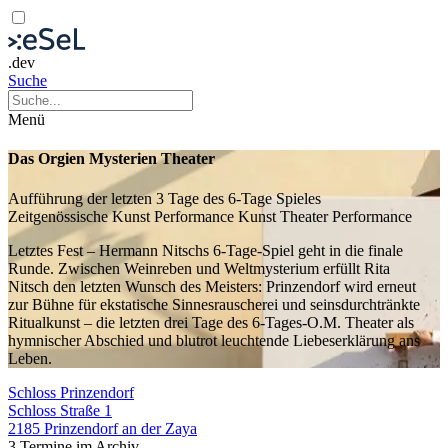
.dev
Suche
Menü
Das Orgien Mysterien Theater
Aufführung der letzten 3 Tage des 6-Tage Spieles
Zeitgenössische Kunst
Performance Kunst
Theater
Performance
Letztes Fest – Hermann Nitschs 6-Tage-Spiel geht in die finale
Runde. Zwischen Weinreben und Weltmysterium erfüllt Rita
Nitsch den letzten Wunsch des Meisters: Prinzendorf wird erneut
zur Bühne für ekstatische Sinnesrauscherei und seinsdurchtränkte
Ritualkunst – die letzten drei Tage des 6-Tages-O.M. Theater als
hymnischer Abschied und blutrot leuchtende Liebeserklärung ans
Leben.
Schloss Prinzendorf
Schloss Straße 1
2185 Prinzendorf an der Zaya
3 Termine im Archiv