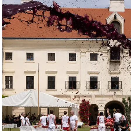
verdichtet. die rauschhafte intensität des existierens muss sich auf
alle daseinsgebiete über das alltägliche leben ausbreiten. eine
heiter bewältigte welt soll anlass geben, dass wir uns
ausgeglichen in alle genussmöglichkeiten versenken. alle sinne
müssen sich intensivieren und sensiblisieren. die äusserste
sublimierung des exzessiven ist die sich in uns ausbreitende
aufwallung der stark gefühlten lebendigkeit zum heiteren rauch
des zustandes der altruistischen liebe. liebe nicht als gebot
begriffen, sondern als zustand, als hochzustand des existierens, als
seinszustand. auf das ganze leben ausgebreitete seinsmystik ist
liebe.“
Der Vollzug des Lebens soll ein Fest sein und das 6 Tage
andauernde Spiel des Orgien Mysterien Theater soll das größte
Fest der Menschen werden!
Schauplatz des Spieles ist die Schlossanlage in Prinzendorf mit all
ihren Räumlichkeiten und die umliegende Landschaft sowie die
Kellergassen des niederösterreichischen Weinviertels.
KURZPROGRAMM (in Bearbeitung)
4. Tag | Samstag, 7. Juni 2025
04:50 das tor zum schloss öffnet sich. sonnenaufgangsmusik
09:00 orchestermusik mit chor im schlosshof
– ankunft des shuttlebusses aus wien –