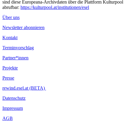
sind diese Europeana-Archivdaten über die Plattform Kulturpool
abrufbar:
https://kulturpool.at/institutionen/esel
Ende | Dienstag, 10. Juni 2025
3:15 ein streichquartett spielt im park des schlosses
Über uns
4:15 sonnenaufgangsmusik (perkussion, synthesizer)
4:52 betrachten des sonnenaufganges. spielteilnehmer*innen
Newsletter abonnieren
umarmen und küssen sich. das 6-tage-spiel ist zu ende.
Kontakt
...Mehr lesen
Terminvorschlag
Partner*innen
Projekte
Presse
rewind.esel.at (BETA)
Datenschutz
Impressum
AGB