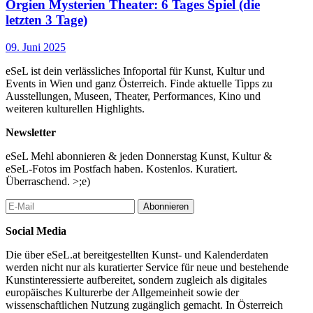
Orgien Mysterien Theater: 6 Tages Spiel (die
– rückfahrt des shuttlebusses nach wien –
letzten 3 Tage)
22:30 streichquartett im schlosspark
00:00 betrachten der sterne. mediatives begreifen des seins
09. Juni 2025
6. Tag | Montag, 9. Juni 2025
04:15 sonnenaufgangsmusik (percussion, synthesizer)
eSeL ist dein verlässliches Infoportal für Kunst, Kultur und
04:52 betrachten des sonnenaufganges
Events in Wien und ganz Österreich. Finde aktuelle Tipps zu
06:00 max stiegl beginnt mit den vorbereitungen für den sautanz
Ausstellungen, Museen, Theater, Performances, Kino und
(speisen: langos,…)
weiteren kulturellen Highlights.
08:00 morgenmusik (synthesizer)
08:00 ein schwein wird entborstet und aufgebrochen (speisen:
Newsletter
hirn mit ei, bluttommerl, sautanzleber,…)
eSeL Mehl abonnieren & jeden Donnerstag Kunst, Kultur &
– ankunft des shuttlebusses aus wien –
eSeL-Fotos im Postfach haben. Kostenlos. Kuratiert.
10:15 finale: aktionen (amfortas/ödipus/christus) im schlosshof
Überraschend. >;e)
begleitet von synthesizer
12:30 das spiel erreicht seinen letzten höhepunkt,
auferstehungsthema
Abonnieren
13:30 max stiegl bereitet traditionelle sautanz-speisen (speisen:
Social Media
würste, rahmherz, kesselfleisch, grammeln, krapfen, …)
14:00 musik von moša šišic und seinem ensemble
Die über eSeL.at bereitgestellten Kunst- und Kalenderdaten
20:00 abend-/abschlussessen mit sauschädel
werden nicht nur als kuratierter Service für neue und bestehende
20:51 sonnenuntergangsmusik (synthesizer)
Kunstinteressierte aufbereitet, sondern zugleich als digitales
– abfahrt des shuttlebusses nach wien –
europäisches Kulturerbe der Allgemeinheit sowie der
21:30 fackelprozession zu einem naheliegenden weinkeller
wissenschaftlichen Nutzung zugänglich gemacht. In Österreich
00:00 betrachten der sterne