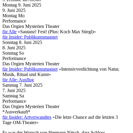
Montag
9. Juni
2025
9. Juni
2025
Montag
Mo
Performance
Das Orgien Mysterien Theater
für Alle
»Sautanz! Fest! (Plus: Koch Max Stiegl)«
für Insider: Publikumsmagnet
Sonntag
8. Juni
2025
8. Juni
2025
Sonntag
So
Performance
Das Orgien Mysterien Theater
für Insider: Publikumsmagnet
»Intensivverdichtung von Natur,
Musik, Ritual und Kunst«
für Alle: Ausflug
Samstag
7. Juni
2025
7. Juni
2025
Samstag
Sa
Performance
Das Orgien Mysterien Theater
*Ausverkauft*
für Insider: Artverwandtes
»Die letze Chance auf die letzten 3
Tage OM-Theater«
Es war der Wunsch von Hermann Nitsch, dass Schloss