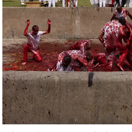
09:30 rituelle fußwaschung
10:30 tischaktionen mit fleisch, fisch, blut, früchten
12:00 mittagessen
14:00 körperaktionen in verschiedenen bereichen des
schlosshofes
16:30 prozession vom schloss durch die felder
18:00 abendessen an der alten mühle in rannersdorf
21:30 rückkehr der akteure ins schloss | rückfahrt des
shuttlebusses nach wien
23:00 streichquartett im schlosspark
00:00 betrachten der sterne. mediatives begreifen des seins
5. Tag | Sonntag, 8. Juni 2025
04:50 das tor zum schloss öffnet sich. sonnenaufgangsmusik
09:30 ankunft shuttlebus aus wien
10:00 orchestermusik mit chor im schlosshof
10:00 live-übertragung der amfortas-aktion aus dem schlosskeller
11:30 rückkehr der akteure und fortsetzung der aktion im
schlosshof
12:30 mittagessen
14:30 fortsetzung der amfortas-aktion mit speeren, ödipus-thema
wird eingeführt
17:00 aktionen verdichten sich bis zum finale des 5. tages
18:00 abendessen
19:54 sonnenuntergangsmusik. poetischer orchesterabschluss