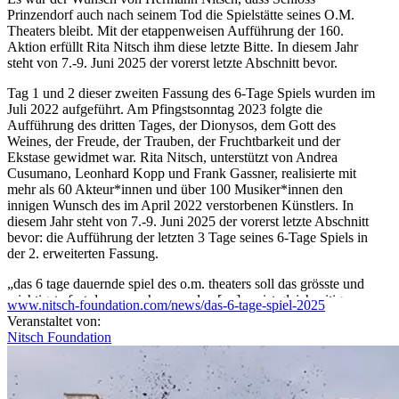
Prinzendorf auch nach seinem Tod die Spielstätte seines O.M.
Theaters bleibt. Mit der etappenweisen Aufführung der 160.
Aktion erfüllt Rita Nitsch ihm diese letzte Bitte. In diesem Jahr
steht von 7.-9. Juni 2025 der vorerst letzte Abschnitt bevor.
Tag 1 und 2 dieser zweiten Fassung des 6-Tage Spiels wurden im
Juli 2022 aufgeführt. Am Pfingstsonntag 2023 folgte die
Aufführung des dritten Tages, der Dionysos, dem Gott des
Weines, der Freude, der Trauben, der Fruchtbarkeit und der
Ekstase gewidmet war. Rita Nitsch, unterstützt von Andrea
Cusumano, Leonhard Kopp und Frank Gassner, realisierte mit
mehr als 60 Akteur*innen und über 100 Musiker*innen den
innigen Wunsch des im April 2022 verstorbenen Künstlers. In
diesem Jahr steht von 7.-9. Juni 2025 der vorerst letzte Abschnitt
bevor: die Aufführung der letzten 3 Tage seines 6-Tage Spiels in
der 2. erweiterten Fassung.
„das 6 tage dauernde spiel des o.m. theaters soll das grösste und
wichtigste fest der menschen werden […]. es ist gleichzeitig
www.nitsch-foundation.com/news/das-6-tage-spiel-2025
volksfest und zu bewusstsein gebrachtes mysterium der existenz.
Veranstaltet von:
das fest des o. m. theaters hat keinen anderen vorwand als die
Nitsch Foundation
seinsmystische verherrlichung unseres hierseins. das fest treibt in
richtung zu einem durch den menschen zu sich selbst kommenden
sein. […]
der gesamte lebensablauf wird zum mystischen erlebnis