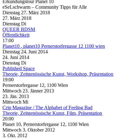
Erkundungstour Planet 10
eSeLschwarm – Community Tipps für Alle
Dienstag
27. März
2018
27. März
2018
Dienstag
Di
QUEER BDSM
Öffentlichkeit
17:00
Planet10
, planet10 Pernerstorfergasse 12 1100 wien
Dienstag
24. Juni
2014
24. Juni
2014
Dienstag
Di
Published Space
Theorie, Zeitgenössische Kunst, Workshop, Präsentation
19:00
Pernerstorfergasse 12, 1100 Wien
Mittwoch
23. Jänner
2013
23. Jän.
2013
Mittwoch
Mi
Crip Magazine / The Alphabet of Feeling Bad
Theorie, Zeitgenössische Kunst, Film, Präsentation
20:00
Planet 10, Pernerstorfergasse 12, 1100 Wien
Mittwoch
3. Oktober
2012
3. Okt.
2012