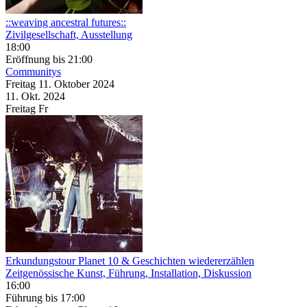
::weaving ancestral futures::
Zivilgesellschaft, Ausstellung
18:00
Eröffnung
bis 21:00
Communitys
Freitag
11. Oktober
2024
11. Okt.
2024
Freitag
Fr
Erkundungstour Planet 10 & Geschichten wiedererzählen
Zeitgenössische Kunst, Führung, Installation, Diskussion
16:00
Führung
bis 17:00