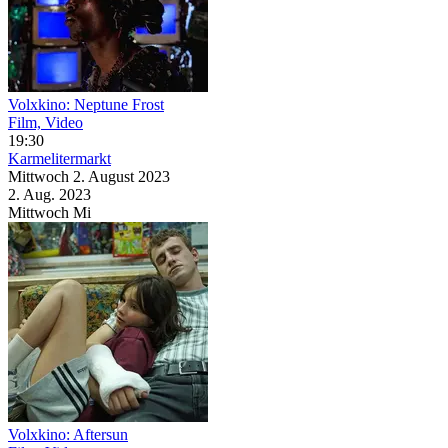
Volxkino: Neptune Frost
Film, Video
19:30
Karmelitermarkt
Mittwoch
2. August
2023
2. Aug.
2023
Mittwoch
Mi
Volxkino: Aftersun