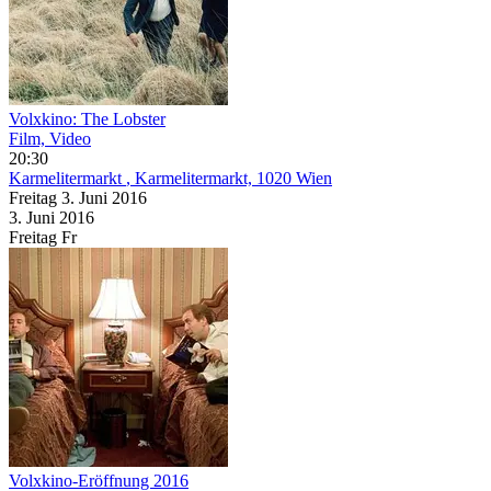
Volxkino: The Lobster
Film, Video
20:30
Karmelitermarkt
, Karmelitermarkt, 1020 Wien
Freitag
3. Juni
2016
3. Juni
2016
Freitag
Fr
Volxkino-Eröffnung 2016