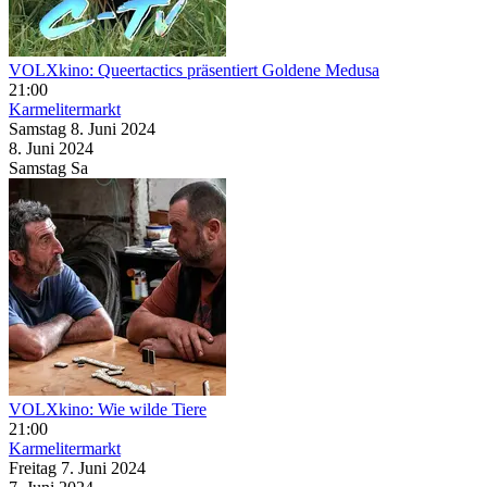
VOLXkino: Queertactics präsentiert Goldene Medusa
21:00
Karmelitermarkt
Samstag
8. Juni
2024
8. Juni
2024
Samstag
Sa
VOLXkino: Wie wilde Tiere
21:00
Karmelitermarkt
Freitag
7. Juni
2024