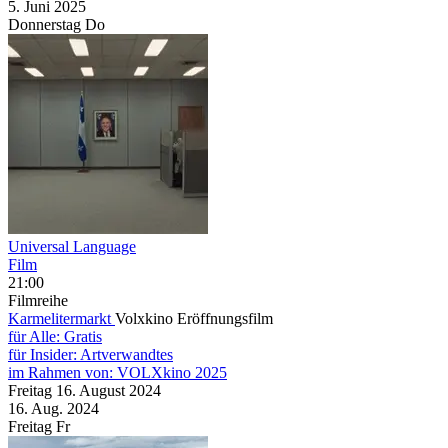
5. Juni
2025
Donnerstag
Do
Universal Language
Film
21:00
Filmreihe
Karmelitermarkt
Volxkino Eröffnungsfilm
für Alle: Gratis
für Insider: Artverwandtes
im Rahmen von:
VOLXkino 2025
Freitag
16. August
2024
16. Aug.
2024
Freitag
Fr