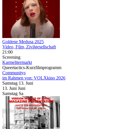
Goldene Medusa 2025
Video, Film, Zivilgesellschaft
21:00
Screening
Karmelitermarkt
Queertactics-Kurzfilmprogramm
Communitys
im Rahmen von:
VOLXkino 2026
Samstag
13. Juni
13.
Juni
Juni
Samstag
Sa