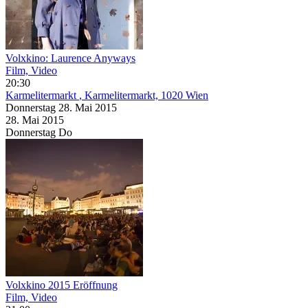
Volxkino: Laurence Anyways
Film, Video
20:30
Karmelitermarkt
, Karmelitermarkt, 1020 Wien
Donnerstag
28. Mai
2015
28. Mai
2015
Donnerstag
Do
Volxkino 2015 Eröffnung
Film, Video