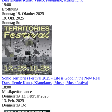
Darstellende Kunst, Video, Fotografie, Ausstellung
19:00
Eröffnung
Sonntag
19. Oktober
2025
19. Okt.
2025
Sonntag
So
Sonic Territories Festival 2025
- Life is Good in the New Real
Darstellende Kunst, Klangkunst, Musik, Musikfestival
18:00
Musikperformance
Donnerstag
13. Februar
2025
13. Feb.
2025
Donnerstag
Do