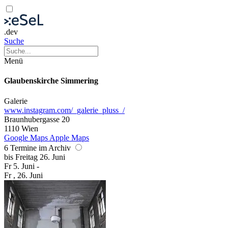
.dev
Suche
Menü
Glaubenskirche Simmering
Galerie
www.instagram.com/_galerie_pluss_/
Braunhubergasse 20
1110 Wien
Google Maps
Apple Maps
6 Termine im Archiv
bis
Freitag
26. Juni
Fr
5. Juni
-
Fr
, 26. Juni