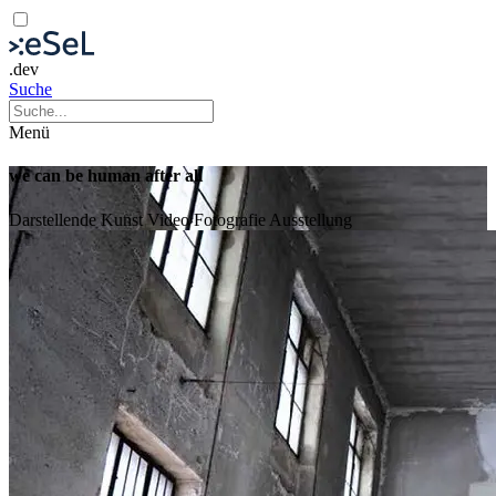
.dev
Suche
Menü
we can be human after all
Darstellende Kunst
Video
Fotografie
Ausstellung