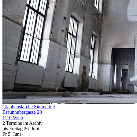
Glaubenskirche Simmering
Braunhubergasse 20
1110 Wien
2 Termine im Archiv
bis
Freitag
26. Juni
Fr
5. Juni
-