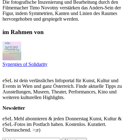
Die fotografische Inszenierung und Bearbeitung durch den
Filmemacher Timo Novotny verstärken das Anders-Sein der
Figur, indem Symmetrien, Kanten und Linien des Raumes
hervorgehoben und gespiegelt werden.
Julia Petschinka ist Performancekünstlerin aus Wien. Sie
im Rahmen von
kombiniert in ihren Arbeiten Elemente des Flamenco mit
zeitgenössischem Tanz und Butoh. Timo Novotny arbeitet als
freischaffender Künstler im Bereich Fotografie, Design und Film
(prämierte Kurz-, Lang- und Kinofilme).
...Mehr lesen
Synergies of Solidarity
eSeL ist dein verlässliches Infoportal für Kunst, Kultur und
Events in Wien und ganz Österreich. Finde aktuelle Tipps zu
Ausstellungen, Museen, Theater, Performances, Kino und
weiteren kulturellen Highlights.
Newsletter
eSeL Mehl abonnieren & jeden Donnerstag Kunst, Kultur &
eSeL-Fotos im Postfach haben. Kostenlos. Kuratiert.
Überraschend. >;e)