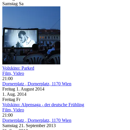
Samstag
Sa
Volxkino: Parked
Film, Video
21:00
Dornerplatz
, Dornerplatz, 1170 Wien
Freitag
1. August
2014
1. Aug.
2014
Freitag
Fr
Volxkino: Alpensaga - der deutsche Frühling
Film, Video
21:00
Dornerplatz
, Dornerplatz, 1170 Wien
Samstag
21. September
2013