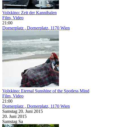
Volxkino: Zeit der Kannibalen
Film, Video
21:00
Dornerplatz
, Dornerplatz, 1170 Wien
Volxkino: Eternal Sunshine of the Spotless Mind
Film, Video
21:00
Dornerplatz
, Dornerplatz, 1170 Wien
Samstag
20. Juni
2015
20. Juni
2015
Samstag
Sa