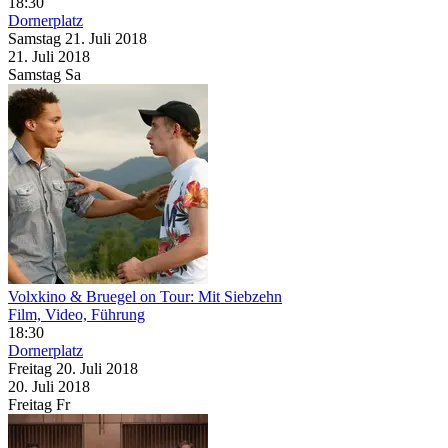
18:30
Dornerplatz
Samstag
21. Juli
2018
21. Juli
2018
Samstag
Sa
Volxkino & Bruegel on Tour: Mit Siebzehn
Film, Video, Führung
18:30
Dornerplatz
Freitag
20. Juli
2018
20. Juli
2018
Freitag
Fr