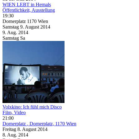
WIEN LEBT in Hernals
Öffentlichkeit, Ausstellung
19:30
Dornerplatz 1170 Wien
Samstag
9. August
2014
9. Aug.
2014
Samstag
Sa
Volxkino: Ich fühl mich Disco
Film, Video
21:00
Dornerplatz
, Dornerplatz, 1170 Wien
Freitag
8. August
2014
8. Aug.
2014