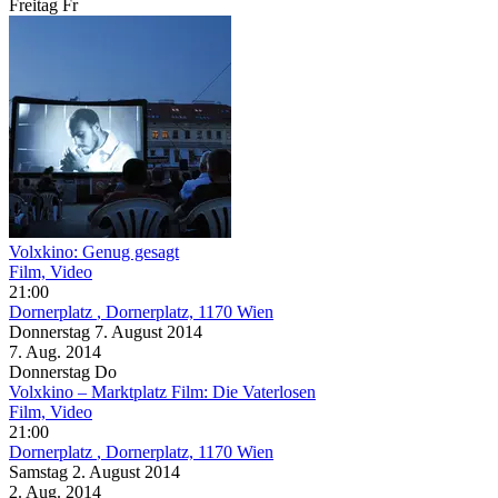
Freitag
Fr
Volxkino: Genug gesagt
Film, Video
21:00
Dornerplatz
, Dornerplatz, 1170 Wien
Donnerstag
7. August
2014
7. Aug.
2014
Donnerstag
Do
Volxkino – Marktplatz Film: Die Vaterlosen
Film, Video
21:00
Dornerplatz
, Dornerplatz, 1170 Wien
Samstag
2. August
2014
2. Aug.
2014