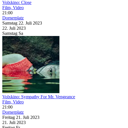
Volxkino: Close
Film, Video
21:00
Dornerplatz
Samstag
22. Juli
2023
22. Juli
2023
Samstag
Sa
Volxkino: Sympathy For Mr. Vengeance
Film, Video
21:00
Dornerplatz
Freitag
21. Juli
2023
21. Juli
2023
Freitag
Fr