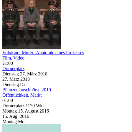
Volxkino: Murer -Anatomie eines Prozesses
Film, Video
21:00
Dornerplatz
Dienstag
27. März
2018
27. März
2018
Dienstag
Di
Pflanzentauschbörse 2010
Öffentlichkeit, Markt
01:00
Dornerplatz 1170 Wien
Montag
15. August
2016
15. Aug.
2016
Montag
Mo