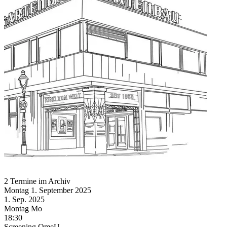
2 Termine im Archiv
Montag
1. September
2025
1. Sep.
2025
Montag
Mo
18:30
Screening
OmeU