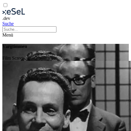
.dev
Suche
Menü
Vargtimmen
Film
Screening