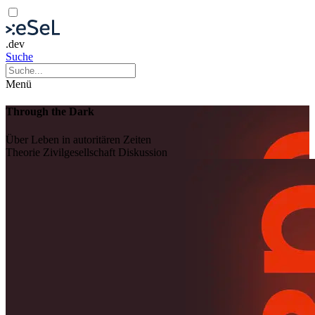
.dev
Suche
Menü
Through the Dark
Über Leben in autoritären Zeiten
Theorie
Zivilgesellschaft
Diskussion