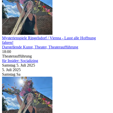
Mysterienspiele Ringelsdorf / Vienna
- Lasst alle Hoffnung
fahren!
Darstellende Kunst, Theater, Theateraufführung
18:00
Theateraufführung
für Insider: Socializing
Samstag
5. Juli
2025
5. Juli
2025
Samstag
Sa