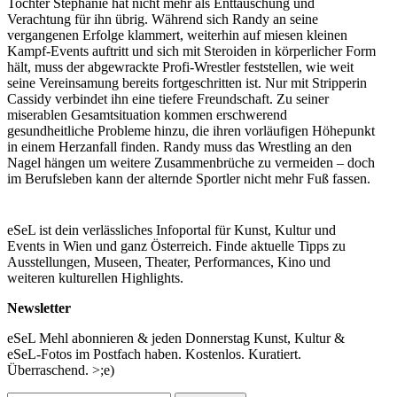
Tochter Stephanie hat nicht mehr als Enttäuschung und
Verachtung für ihn übrig. Während sich Randy an seine
vergangenen Erfolge klammert, weiterhin auf miesen kleinen
Kampf-Events auftritt und sich mit Steroiden in körperlicher Form
hält, muss der abgewrackte Profi-Wrestler feststellen, wie weit
seine Vereinsamung bereits fortgeschritten ist. Nur mit Stripperin
Cassidy verbindet ihn eine tiefere Freundschaft. Zu seiner
miserablen Gesamtsituation kommen erschwerend
gesundheitliche Probleme hinzu, die ihren vorläufigen Höhepunkt
in einem Herzanfall finden. Randy muss das Wrestling an den
Nagel hängen um weitere Zusammenbrüche zu vermeiden – doch
im Berufsleben kann der alternde Sportler nicht mehr Fuß fassen.
Drama, Liebesfilm
(TMDB)
eSeL ist dein verlässliches Infoportal für Kunst, Kultur und
Events in Wien und ganz Österreich. Finde aktuelle Tipps zu
...Mehr lesen
Ausstellungen, Museen, Theater, Performances, Kino und
weiteren kulturellen Highlights.
Newsletter
eSeL Mehl abonnieren & jeden Donnerstag Kunst, Kultur &
eSeL-Fotos im Postfach haben. Kostenlos. Kuratiert.
Überraschend. >;e)