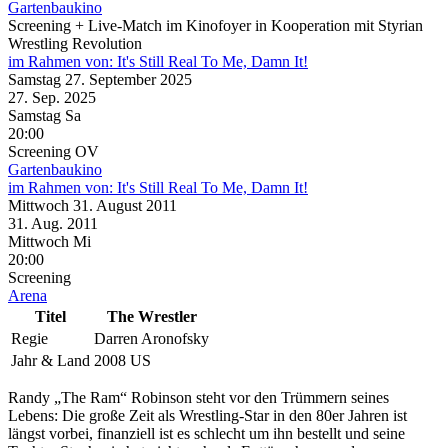
Gartenbaukino
Screening + Live-Match im Kinofoyer in Kooperation mit Styrian
Wrestling Revolution
im Rahmen von:
It's Still Real To Me, Damn It!
Samstag
27. September
2025
27. Sep.
2025
Samstag
Sa
20:00
Screening
OV
Gartenbaukino
im Rahmen von:
It's Still Real To Me, Damn It!
Mittwoch
31. August
2011
31. Aug.
2011
Mittwoch
Mi
20:00
Screening
Arena
Titel
The Wrestler
Regie
Darren Aronofsky
Jahr & Land
2008 US
Randy „The Ram“ Robinson steht vor den Trümmern seines
Lebens: Die große Zeit als Wrestling-Star in den 80er Jahren ist
längst vorbei, finanziell ist es schlecht um ihn bestellt und seine