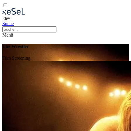
.dev
Suche
Menü
The Wrestler
Film
Screening