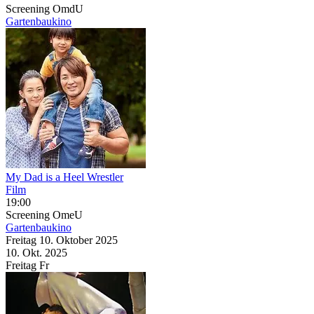
Screening
OmdU
Gartenbaukino
My Dad is a Heel Wrestler
Film
19:00
Screening
OmeU
Gartenbaukino
Freitag
10. Oktober
2025
10. Okt.
2025
Freitag
Fr