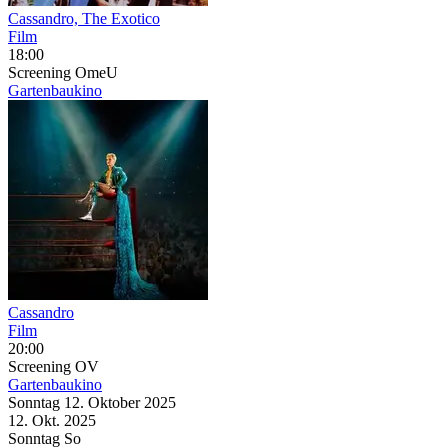
Cassandro, The Exotico
Film
18:00
Screening
OmeU
Gartenbaukino
Cassandro
Film
20:00
Screening
OV
Gartenbaukino
Sonntag
12. Oktober
2025
12. Okt.
2025
Sonntag
So