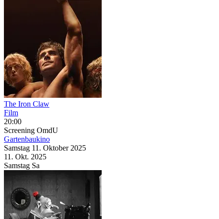
The Iron Claw
Film
20:00
Screening
OmdU
Gartenbaukino
Samstag
11. Oktober
2025
11. Okt.
2025
Samstag
Sa