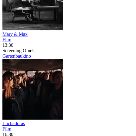
Mary & Max
Film
13:30
Screening
OmeU
Gartenbaukino
Luchadoras
Film
16:30