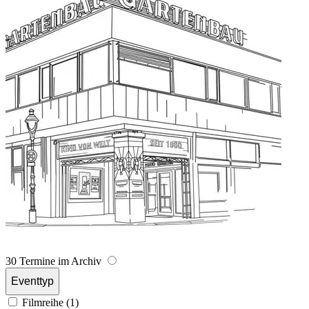
30 Termine im Archiv
Eventtyp
Filmreihe (1)