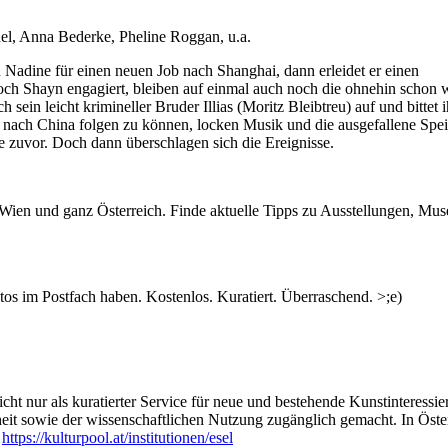
el, Anna Bederke, Pheline Roggan, u.a.
n Nadine für einen neuen Job nach Shanghai, dann erleidet er einen
koch Shayn engagiert, bleiben auf einmal auch noch die ohnehin schon
ein leicht krimineller Bruder Illias (Moritz Bleibtreu) auf und bittet 
 nach China folgen zu können, locken Musik und die ausgefallene Spe
 zuvor. Doch dann überschlagen sich die Ereignisse.
n Wien und ganz Österreich. Finde aktuelle Tipps zu Ausstellungen, Mus
s im Postfach haben. Kostenlos. Kuratiert. Überraschend. >;e)
ht nur als kuratierter Service für neue und bestehende Kunstinteressiert
heit sowie der wissenschaftlichen Nutzung zugänglich gemacht. In Öste
:
https://kulturpool.at/institutionen/esel