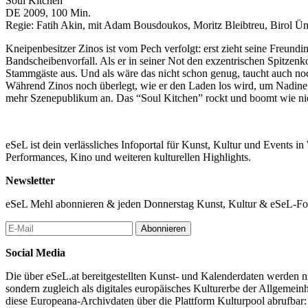
Soul Kitchen
DE 2009, 100 Min.
Regie: Fatih Akin, mit Adam Bousdoukos, Moritz Bleibtreu, Birol Ün
Kneipenbesitzer Zinos ist vom Pech verfolgt: erst zieht seine Freundi
Bandscheibenvorfall. Als er in seiner Not den exzentrischen Spitzen
Stammgäste aus. Und als wäre das nicht schon genug, taucht auch noch s
Während Zinos noch überlegt, wie er den Laden los wird, um Nadine
mehr Szenepublikum an. Das “Soul Kitchen” rockt und boomt wie nie
eSeL ist dein verlässliches Infoportal für Kunst, Kultur und Events i
Performances, Kino und weiteren kulturellen Highlights.
Newsletter
eSeL Mehl abonnieren & jeden Donnerstag Kunst, Kultur & eSeL-Foto
Abonnieren
Social Media
Die über eSeL.at bereitgestellten Kunst- und Kalenderdaten werden nic
sondern zugleich als digitales europäisches Kulturerbe der Allgemein
diese Europeana-Archivdaten über die Plattform Kulturpool abrufbar