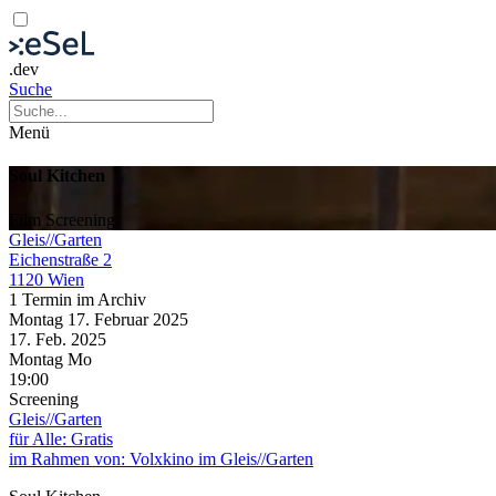
.dev
Suche
Menü
Soul Kitchen
Film
Screening
Gleis//Garten
Eichenstraße 2
1120 Wien
1 Termin im Archiv
Montag
17. Februar
2025
17. Feb.
2025
Montag
Mo
19:00
Screening
Gleis//Garten
für Alle: Gratis
im Rahmen von:
Volxkino im Gleis//Garten