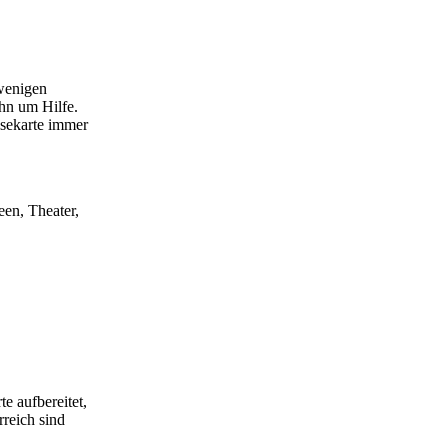
 wenigen
ihn um Hilfe.
isekarte immer
een, Theater,
e aufbereitet,
rreich sind