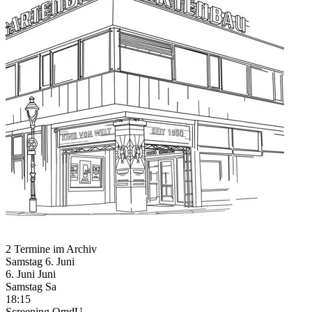
2 Termine im Archiv
Samstag
6. Juni
6.
Juni
Juni
Samstag
Sa
18:15
Screening
OmdU