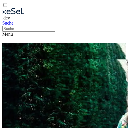
.dev
Suche
Menü
Orlando
Film
Screening