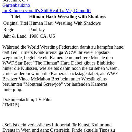
Gartenbaukino
im Rahmen von:
It's Still Real To Me, Damn It!
Titel
Hitman Hart: Wrestling with Shadows
Original Titel
Hitman Hart: Wrestling With Shadows
Regie
Paul Jay
Jahr & Land
1998 CA, US
Während die World Wrestling Federation damit zu kämpfen hatte,
daß Ted Turners Konkurrenzliga WCW ihr viele Topstars
wegkaufte, begleitete ein Kamerateam mehrere Monate den
WWF Star Bret "The Hitman" Hart. Dabei gibt es Einblicke
hinter die Kulissen, wie sie bis dahin noch nie zu sehen waren.
Unter anderem waren die Kameras backstage dabei, als WWF
Besitzer Vince McMahon Bret beim unter Wrestlingfans
berühmten "Montreal Screwjob" vor laufenden Kameras
hinterging.
Dokumentarfilm, TV-Film
(TMDB)
eSeL ist dein verlässliches Infoportal für Kunst, Kultur und
Events in Wien und ganz Österreich. Finde aktuelle Tipps zu