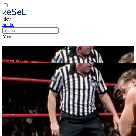
.dev
Suche
Menü
Hitman Hart: Wrestling with Shadows
Film
Screening