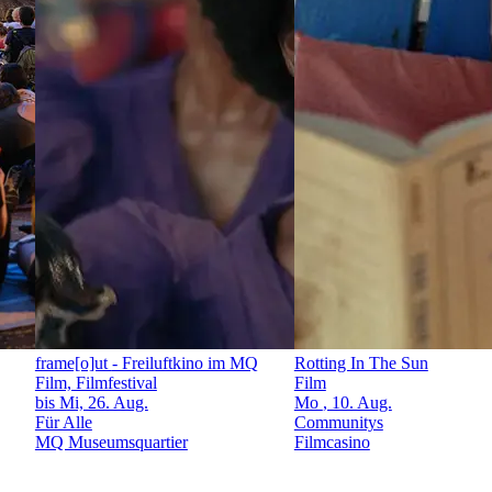
frame[o]ut
- Freiluftkino im MQ
Rotting In The Sun
Film, Filmfestival
Film
bis Mi, 26. Aug.
Mo
, 10. Aug.
Für Alle
Communitys
MQ Museumsquartier
Filmcasino