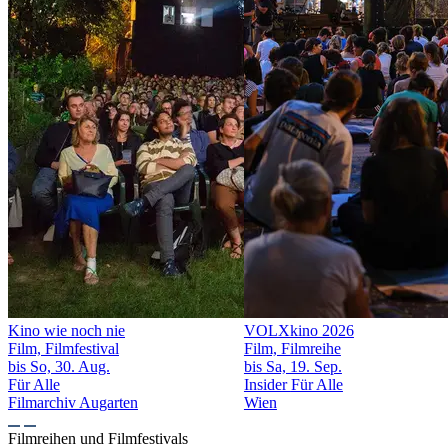
Kino wie noch nie
VOLXkino 2026
Film, Filmfestival
Film, Filmreihe
bis So, 30. Aug.
bis Sa, 19. Sep.
Für Alle
Insider
Für Alle
Filmarchiv Augarten
Wien
Filmreihen und Filmfestivals