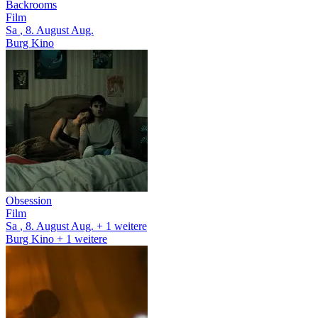
Backrooms
Film
Sa
, 8.
August
Aug.
Burg Kino
Obsession
Film
Sa
, 8.
August
Aug.
+ 1
weitere
Burg Kino
+ 1 weitere