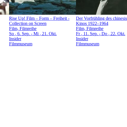
Rise Up! Film – Form – Freiheit
-
Der Vorfrühling des chinesi
Collection on Screen
Kinos 1922–1964
Film, Filmreihe
Film, Filmreihe
So
, 6. Sep.
-
Mi
, 21. Okt.
Fr
, 11. Sep.
-
Do
, 22. Okt.
Insider
Insider
Filmmuseum
Filmmuseum