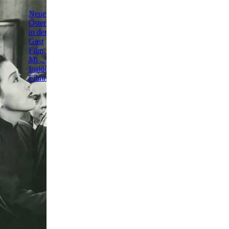
Kino am Dach 2026
Film, Filmreihe
bis Sa, 12. Sep.
Für Alle
Hauptbücherei Wien