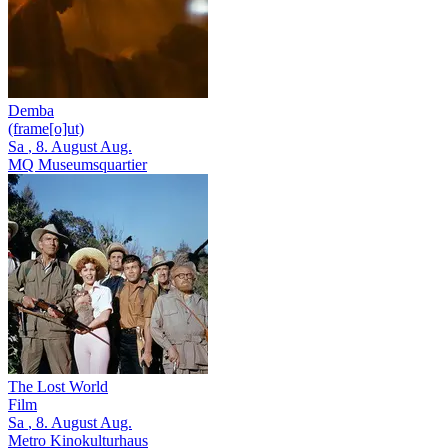
Demba
(frame[o]ut)
Sa
, 8.
August
Aug.
MQ Museumsquartier
The Lost World
Film