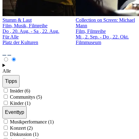
Stumm & Laut
Collection on Screen: Michael
Film, Musik, Filmreihe
Mann
Do
, 20. Aug.
-
Sa
, 22. Aug.
Film, Filmreihe
Für Alle
Mi
, 2. Sep.
-
Do
, 22. Okt.
Platz der Kulturen
Filmmuseum
Alle
Tipps
Insider (6)
Communitys (5)
Kinder (1)
Eventtyp
Musikperformance (1)