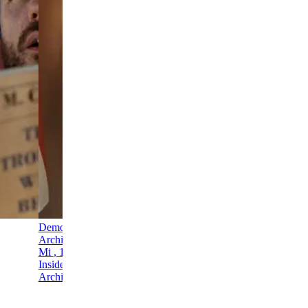
Demo­kratie leben
Architektur, Film, Zivilgesellschaft
Mi
, 12. Aug.
Insider
Architekturzentrum Wien AzW