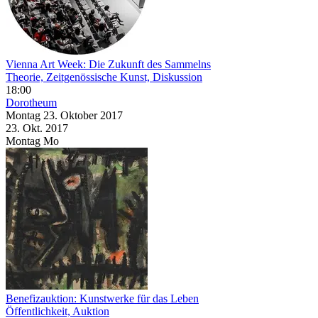
Vienna Art Week: Die Zukunft des Sammelns
Theorie, Zeitgenössische Kunst, Diskussion
18:00
Dorotheum
Montag
23. Oktober
2017
23. Okt.
2017
Montag
Mo
Benefizauktion: Kunstwerke für das Leben
Öffentlichkeit, Auktion