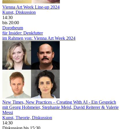
Vienna Art Week Line-up 2024
Kunst, Diskussion
14:30
bis 20:00
Dorotheum
für Insider: Denkfutter
im Rahmen von:
Vienna Art Week 2024
New Times, New Practices – Creating With AI
- Ein Gespräch
mit Georg Hobmeier, Stephanie Meisl, David Reiterer & Valerie
Messi
Kunst, Theorie, Diskussion
14:30
Diskussion
bis 15:30