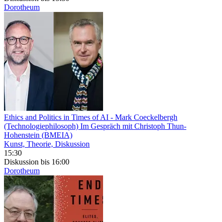
Dorotheum
Ethics and Politics in Times of AI
- Mark Coeckelbergh
(Technologiephilosoph) Im Gespräch mit Christoph Thun-
Hohenstein (BMEIA)
Kunst, Theorie, Diskussion
15:30
Diskussion
bis 16:00
Dorotheum