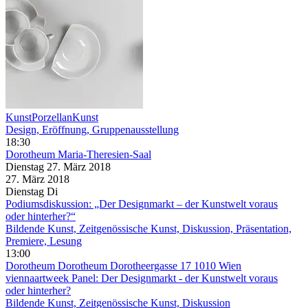
KunstPorzellanKunst
Design, Eröffnung, Gruppenausstellung
18:30
Dorotheum
Maria-Theresien-Saal
Dienstag
27. März
2018
27. März
2018
Dienstag
Di
Podiumsdiskussion: „Der Designmarkt – der Kunstwelt voraus
oder hinterher?“
Bildende Kunst, Zeitgenössische Kunst, Diskussion, Präsentation,
Premiere, Lesung
13:00
Dorotheum
Dorotheum Dorotheergasse 17 1010 Wien
viennaartweek Panel: Der Designmarkt - der Kunstwelt voraus
oder hinterher?
Bildende Kunst, Zeitgenössische Kunst, Diskussion