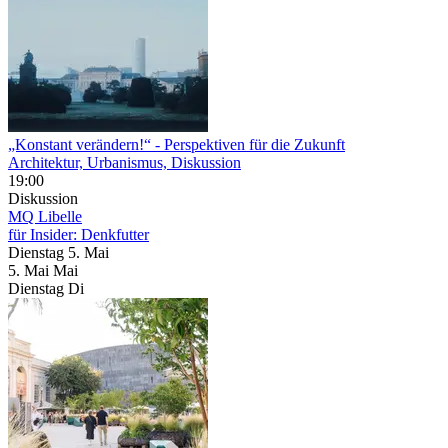
„Konstant verändern!“
- Perspektiven für die Zukunft
Architektur, Urbanismus, Diskussion
19:00
Diskussion
MQ Libelle
für Insider: Denkfutter
Dienstag
5. Mai
5.
Mai
Mai
Dienstag
Di