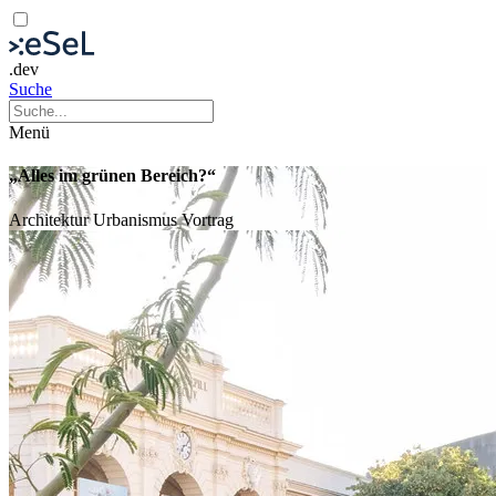
.dev
Suche
Menü
„Alles im grünen Bereich?“
Architektur
Urbanismus
Vortrag