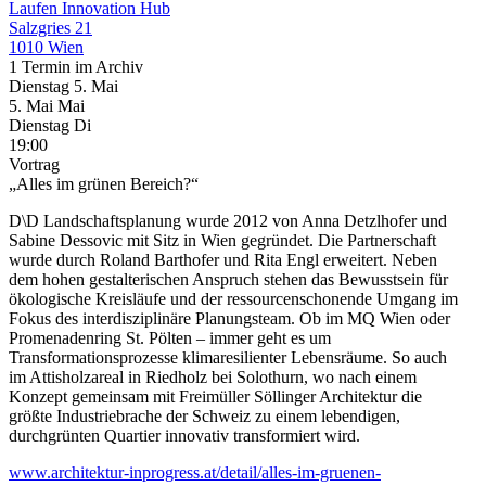
Laufen Innovation Hub
Salzgries 21
1010 Wien
1 Termin im Archiv
Dienstag
5. Mai
5.
Mai
Mai
Dienstag
Di
19:00
Vortrag
„Alles im grünen Bereich?“
D\D Landschaftsplanung wurde 2012 von Anna Detzlhofer und
Sabine Dessovic mit Sitz in Wien gegründet. Die Partnerschaft
wurde durch Roland Barthofer und Rita Engl erweitert. Neben
dem hohen gestalterischen Anspruch stehen das Bewusstsein für
ökologische Kreisläufe und der ressourcenschonende Umgang im
Fokus des interdisziplinäre Planungsteam. Ob im MQ Wien oder
Promenadenring St. Pölten – immer geht es um
Transformationsprozesse klimaresilienter Lebensräume. So auch
im Attisholzareal in Riedholz bei Solothurn, wo nach einem
Konzept gemeinsam mit Freimüller Söllinger Architektur die
größte Industriebrache der Schweiz zu einem lebendigen,
durchgrünten Quartier innovativ transformiert wird.
www.architektur-inprogress.at/detail/alles-im-gruenen-