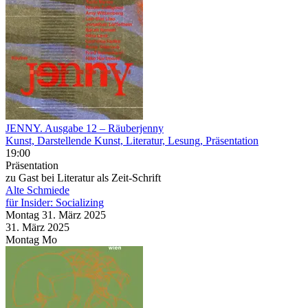
JENNY. Ausgabe 12 – Räuberjenny
Kunst, Darstellende Kunst, Literatur, Lesung, Präsentation
19:00
Präsentation
zu Gast bei Literatur als Zeit-Schrift
Alte Schmiede
für Insider: Socializing
Montag
31. März
2025
31. März
2025
Montag
Mo