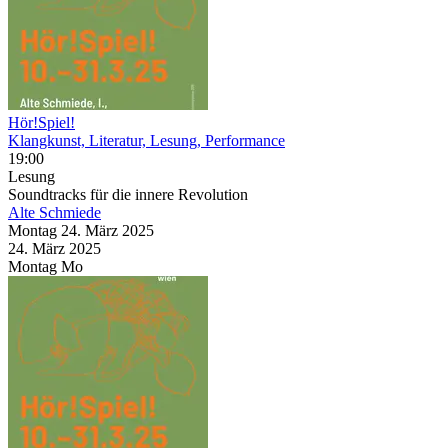
Hör!Spiel!
Klangkunst, Literatur, Lesung, Performance
19:00
Lesung
Soundtracks für die innere Revolution
Alte Schmiede
Montag
24. März
2025
24. März
2025
Montag
Mo