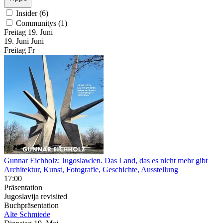
Insider (6)
Communitys (1)
Freitag
19. Juni
19.
Juni
Juni
Freitag
Fr
Gunnar Eichholz: Jugoslawien. Das Land, das es nicht mehr gibt
Architektur, Kunst, Fotografie, Geschichte, Ausstellung
17:00
Präsentation
Jugoslavija revisited
Buchpräsentation
Alte Schmiede