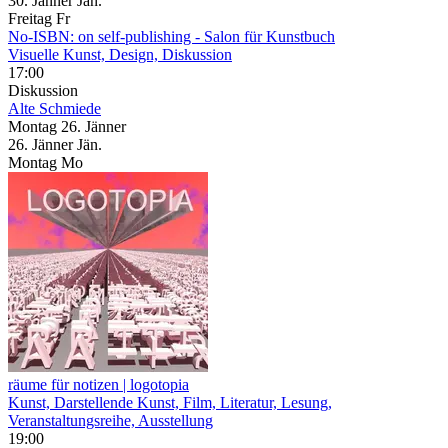
30.
Jänner
Jän.
Freitag
Fr
No-ISBN: on self-publishing
- Salon für Kunstbuch
Visuelle Kunst, Design, Diskussion
17:00
Diskussion
Alte Schmiede
Montag
26. Jänner
26.
Jänner
Jän.
Montag
Mo
räume für notizen | logotopia
Kunst, Darstellende Kunst, Film, Literatur, Lesung,
Veranstaltungsreihe, Ausstellung
19:00