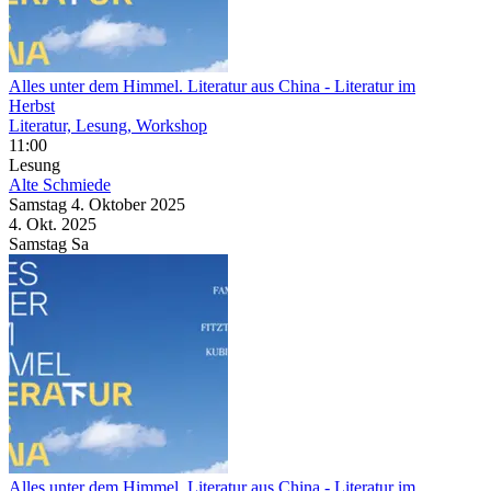
Alles unter dem Himmel. Literatur aus China
- Literatur im
Herbst
Literatur, Lesung, Workshop
11:00
Lesung
Alte Schmiede
Samstag
4. Oktober
2025
4. Okt.
2025
Samstag
Sa
Alles unter dem Himmel. Literatur aus China
- Literatur im