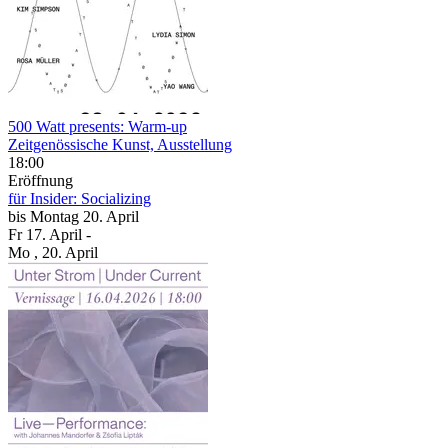
500 Watt presents: Warm-up
Zeitgenössische Kunst, Ausstellung
18:00
Eröffnung
für Insider: Socializing
bis
Montag
20. April
Fr
17. April
-
Mo
, 20. April