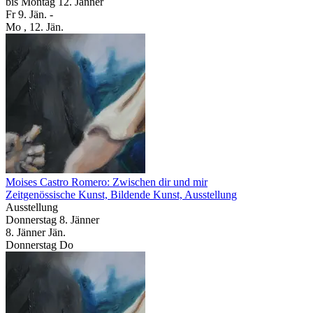
bis
Montag
12. Jänner
Fr
9. Jän.
-
Mo
, 12. Jän.
Moises Castro Romero: Zwischen dir und mir
Zeitgenössische Kunst, Bildende Kunst, Ausstellung
Ausstellung
Donnerstag
8. Jänner
8.
Jänner
Jän.
Donnerstag
Do