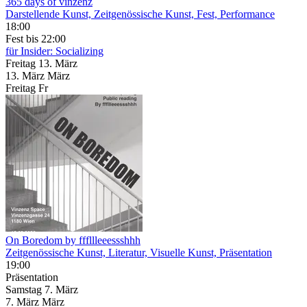
365 days of vinzenz
Darstellende Kunst, Zeitgenössische Kunst, Fest, Performance
18:00
Fest
bis 22:00
für Insider: Socializing
Freitag
13. März
13.
März
März
Freitag
Fr
On Boredom by fffllleeessshhh
Zeitgenössische Kunst, Literatur, Visuelle Kunst, Präsentation
19:00
Präsentation
Samstag
7. März
7.
März
März