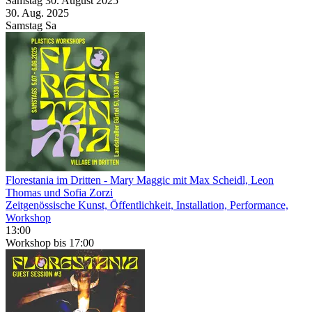
Samstag
30. August
2025
30. Aug.
2025
Samstag
Sa
Florestania im Dritten
- Mary Maggic mit Max Scheidl, Leon
Thomas und Sofia Zorzi
Zeitgenössische Kunst, Öffentlichkeit, Installation, Performance,
Workshop
13:00
Workshop
bis 17:00