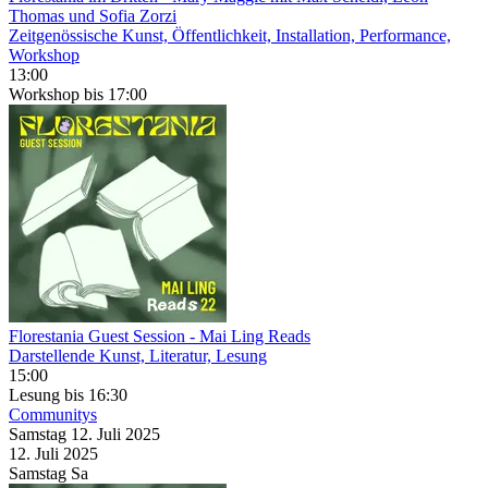
Thomas und Sofia Zorzi
Zeitgenössische Kunst, Öffentlichkeit, Installation, Performance,
Workshop
13:00
Workshop
bis 17:00
Florestania Guest Session
- Mai Ling Reads
Darstellende Kunst, Literatur, Lesung
15:00
Lesung
bis 16:30
Communitys
Samstag
12. Juli
2025
12. Juli
2025
Samstag
Sa