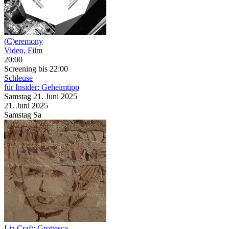
(C)eremony
Video, Film
20:00
Screening
bis 22:00
Schleuse
für Insider: Geheimtipp
Samstag
21. Juni
2025
21. Juni
2025
Samstag
Sa
Liz Craft: Grottesca