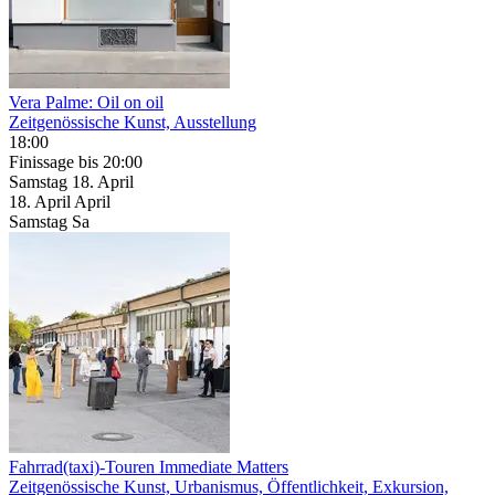
Vera Palme: Oil on oil
Zeitgenössische Kunst, Ausstellung
18:00
Finissage
bis 20:00
Samstag
18. April
18.
April
April
Samstag
Sa
Fahrrad(taxi)-Touren Immediate Matters
Zeitgenössische Kunst, Urbanismus, Öffentlichkeit, Exkursion,