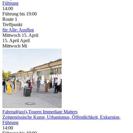
Führung
14:00
Führung
bis 19:00
Route 1
Treffpunkt
für Alle: Ausflug
Mittwoch
15. April
15.
April
April
Mittwoch
Mi
Fahrrad(taxi)-Touren Immediate Matters
Zeitgenössische Kunst, Urbanismus, Öffentlichkeit, Exkursion,
Führung
14:00