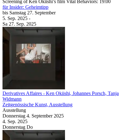
Screening of Ken Okiishi’s film Vital Behaviors: 19:00
für Insider: Geheimtipp
bis
Samstag
27. September
5. Sep.
2025
-
Sa
27. Sep.
2025
Derivatives Affaires
- Ken Okiishi, Johannes Porsch, Tanja
Widmann
Zeitgenössische Kunst, Ausstellung
Ausstellung
Donnerstag
4. September
2025
4. Sep.
2025
Donnerstag
Do