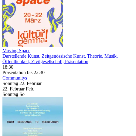
Moving Space
Darstellende Kunst, Zeitgenössische Kunst, Theorie, Musik,
Öffentlichkeit, Zivilgesellschaft, Präsentation
18:30
Präsentation
bis 22:30
Communitys
Sonntag
22. Februar
22.
Februar
Feb.
Sonntag
So