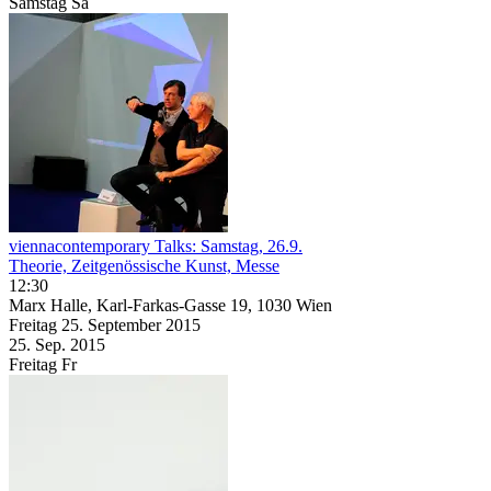
Samstag
Sa
viennacontemporary Talks: Samstag, 26.9.
Theorie, Zeitgenössische Kunst, Messe
12:30
Marx Halle, Karl-Farkas-Gasse 19, 1030 Wien
Freitag
25. September
2015
25. Sep.
2015
Freitag
Fr