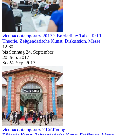
viennacontemporary 2017 ? Borderline: Talks Teil 1
Theorie, Zeitgenössische Kunst, Diskussion, Messe
12:30
bis
Sonntag
24. September
20. Sep.
2017
-
So
24. Sep.
2017
viennacontemporary ? Eröffnung