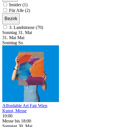
Insider (1)
Für Alle (2)
Bezirk
3. Landstrasse (70)
Sonntag
31. Mai
31.
Mai
Mai
Sonntag
So
Affordable Art Fair Wien
Kunst, Messe
10:00
Messe
bis 18:00
Samstag
30. Mai