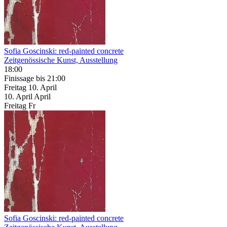
Sofia Goscinski: red-painted concrete
Zeitgenössische Kunst, Ausstellung
18:00
Finissage
bis 21:00
Freitag
10. April
10.
April
April
Freitag
Fr
Sofia Goscinski: red-painted concrete