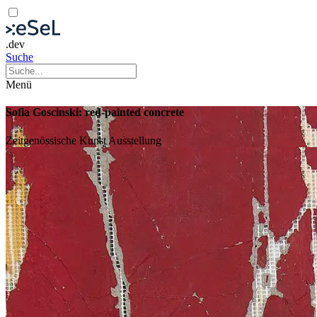
.dev
Suche
Menü
Sofia Goscinski: red-painted concrete
Zeitgenössische Kunst
Ausstellung