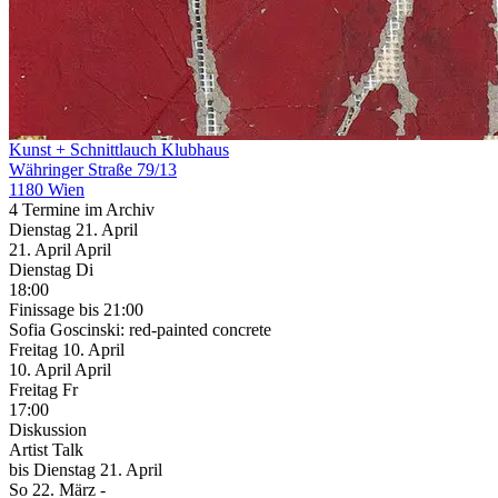
Kunst + Schnittlauch Klubhaus
Währinger Straße 79/13
1180 Wien
4 Termine im Archiv
Dienstag
21. April
21.
April
April
Dienstag
Di
18:00
Finissage
bis 21:00
Sofia Goscinski: red-painted concrete
Freitag
10. April
10.
April
April
Freitag
Fr
17:00
Diskussion
Artist Talk
bis
Dienstag
21. April
So
22. März
-