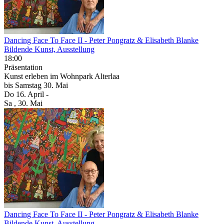
Dancing Face To Face II
- Peter Pongratz & Elisabeth Blanke
Bildende Kunst, Ausstellung
18:00
Präsentation
Kunst erleben im Wohnpark Alterlaa
bis
Samstag
30. Mai
Do
16. April
-
Sa
, 30. Mai
Dancing Face To Face II
- Peter Pongratz & Elisabeth Blanke
Bildende Kunst, Ausstellung