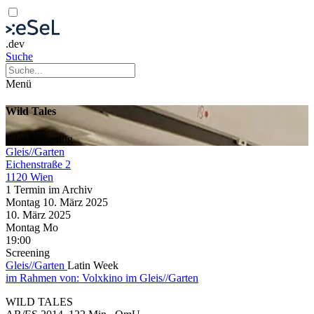
.dev
Suche
Menü
Wild Tales
Film
Screening
Gleis//Garten
Eichenstraße 2
1120 Wien
1 Termin im Archiv
Montag
10. März
2025
10. März
2025
Montag
Mo
19:00
Screening
Gleis//Garten
Latin Week
im Rahmen von:
Volxkino im Gleis//Garten
WILD TALES