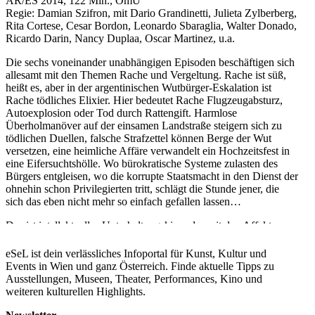
AR/ES 2014, 122 Min., OmU
Regie: Damian Szifron, mit Dario Grandinetti, Julieta Zylberberg,
Rita Cortese, Cesar Bordon, Leonardo Sbaraglia, Walter Donado,
Ricardo Darin, Nancy Duplaa, Oscar Martinez, u.a.
Die sechs voneinander unabhängigen Episoden beschäftigen sich
allesamt mit den Themen Rache und Vergeltung. Rache ist süß,
heißt es, aber in der argentinischen Wutbürger-Eskalation ist
Rache tödliches Elixier. Hier bedeutet Rache Flugzeugabsturz,
Autoexplosion oder Tod durch Rattengift. Harmlose
Überholmanöver auf der einsamen Landstraße steigern sich zu
tödlichen Duellen, falsche Strafzettel können Berge der Wut
versetzen, eine heimliche Affäre verwandelt ein Hochzeitsfest in
eine Eifersuchtshölle. Wo bürokratische Systeme zulasten des
Bürgers entgleisen, wo die korrupte Staatsmacht in den Dienst der
ohnehin schon Privilegierten tritt, schlägt die Stunde jener, die
sich das eben nicht mehr so einfach gefallen lassen…
Das ist intellektuelles Unterhaltungskino, das mit den Affekten
spielt, denn es gibt in den „Wild Tales“ ja noch einen Faktor, mit
dem Szifrón besonders virtuos spielt: das Erregungspotential des
eSeL ist dein verlässliches Infoportal für Kunst, Kultur und
Publikums, das er immer wieder an den Punkt führt, an dem nicht
Events in Wien und ganz Österreich. Finde aktuelle Tipps zu
mehr klar ist, ob man nun besser lachen oder weinen oder laut
Ausstellungen, Museen, Theater, Performances, Kino und
schreien soll. Oder doch den Feuerlöscher holen und die eine
weiteren kulturellen Highlights.
oder andere Figur aus dem Bild pusten? Bewahre uns das Kino
vor unseren wilden Phantasien! ……es handelt sich um