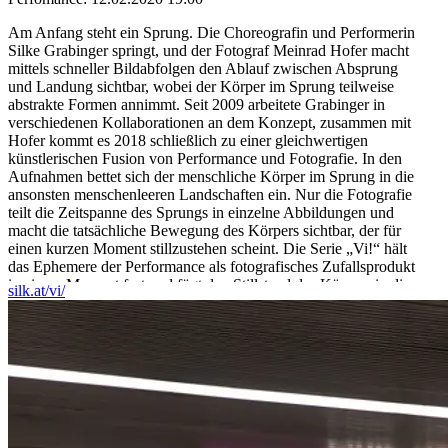
Am Anfang steht ein Sprung. Die Choreografin und Performerin
Silke Grabinger springt, und der Fotograf Meinrad Hofer macht
mittels schneller Bildabfolgen den Ablauf zwischen Absprung
und Landung sichtbar, wobei der Körper im Sprung teilweise
abstrakte Formen annimmt. Seit 2009 arbeitete Grabinger in
verschiedenen Kollaborationen an dem Konzept, zusammen mit
Hofer kommt es 2018 schließlich zu einer gleichwertigen
künstlerischen Fusion von Performance und Fotografie. In den
Aufnahmen bettet sich der menschliche Körper im Sprung in die
ansonsten menschenleeren Landschaften ein. Nur die Fotografie
teilt die Zeitspanne des Sprungs in einzelne Abbildungen und
macht die tatsächliche Bewegung des Körpers sichtbar, der für
einen kurzen Moment stillzustehen scheint. Die Serie „Vi!“ hält
das Ephemere der Performance als fotografisches Zufallsprodukt
in einem Moment fest und fügt den Stillstand des Körpers in die
silk.at/vi/
scheinbar zeitlose Leere der Landschaft ein.
Choreografin/Performerin: Silke Grabinger | Fotograf: Meinrad
Hofer
...Mehr lesen