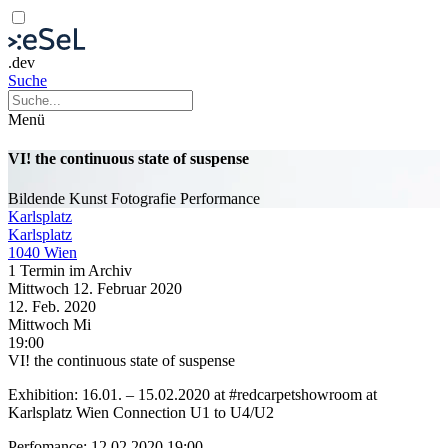
.dev
Suche
Menü
VI! the continuous state of suspense
Bildende Kunst
Fotografie
Performance
Karlsplatz
Karlsplatz
1040 Wien
1 Termin im Archiv
Mittwoch
12. Februar
2020
12. Feb.
2020
Mittwoch
Mi
19:00
VI! the continuous state of suspense
Exhibition: 16.01. – 15.02.2020 at #redcarpetshowroom at
Karlsplatz Wien Connection U1 to U4/U2
Perfomance: 12.02.2020 19:00