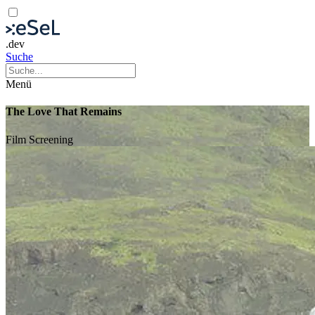
.dev
Suche
Menü
The Love That Remains
Film
Screening