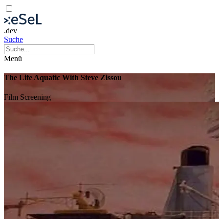
.dev
Suche
Menü
The Life Aquatic With Steve Zissou
Film
Screening