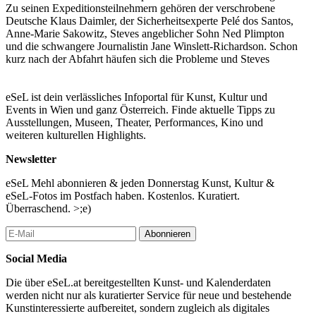
Zu seinen Expeditionsteilnehmern gehören der verschrobene
Deutsche Klaus Daimler, der Sicherheitsexperte Pelé dos Santos,
Anne-Marie Sakowitz, Steves angeblicher Sohn Ned Plimpton
und die schwangere Journalistin Jane Winslett-Richardson. Schon
kurz nach der Abfahrt häufen sich die Probleme und Steves
langjähriger Widersacher Alistair Hennessey macht die Aufgabe
auch nicht leichter.
eSeL ist dein verlässliches Infoportal für Kunst, Kultur und
Abenteuer, Komödie, Drama
Events in Wien und ganz Österreich. Finde aktuelle Tipps zu
(TMDB)
Ausstellungen, Museen, Theater, Performances, Kino und
weiteren kulturellen Highlights.
...Mehr lesen
Newsletter
eSeL Mehl abonnieren & jeden Donnerstag Kunst, Kultur &
eSeL-Fotos im Postfach haben. Kostenlos. Kuratiert.
Überraschend. >;e)
Abonnieren
Social Media
Die über eSeL.at bereitgestellten Kunst- und Kalenderdaten
werden nicht nur als kuratierter Service für neue und bestehende
Kunstinteressierte aufbereitet, sondern zugleich als digitales