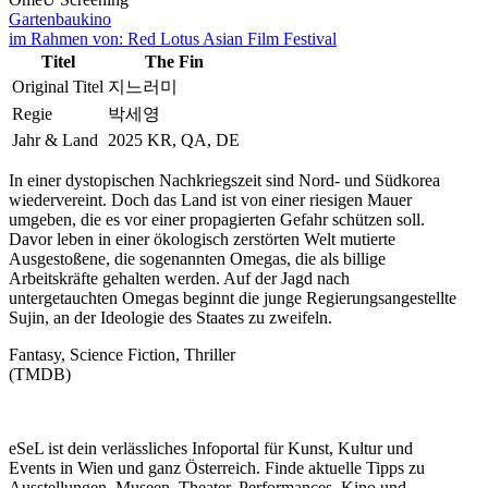
Gartenbaukino
im Rahmen von:
Red Lotus Asian Film Festival
Titel
The Fin
Original Titel
지느러미
Regie
박세영
Jahr & Land
2025 KR, QA, DE
In einer dystopischen Nachkriegszeit sind Nord- und Südkorea
wiedervereint. Doch das Land ist von einer riesigen Mauer
umgeben, die es vor einer propagierten Gefahr schützen soll.
Davor leben in einer ökologisch zerstörten Welt mutierte
Ausgestoßene, die sogenannten Omegas, die als billige
Arbeitskräfte gehalten werden. Auf der Jagd nach
untergetauchten Omegas beginnt die junge Regierungsangestellte
Sujin, an der Ideologie des Staates zu zweifeln.
Fantasy, Science Fiction, Thriller
(TMDB)
eSeL ist dein verlässliches Infoportal für Kunst, Kultur und
Events in Wien und ganz Österreich. Finde aktuelle Tipps zu
Ausstellungen, Museen, Theater, Performances, Kino und