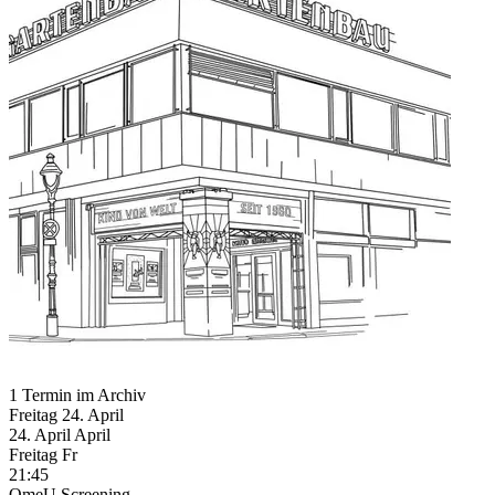
1 Termin im Archiv
Freitag
24. April
24.
April
April
Freitag
Fr
21:45
OmeU
Screening