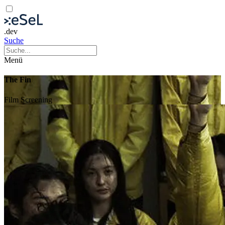
.dev
Suche
Menü
The Fin
Film
Screening