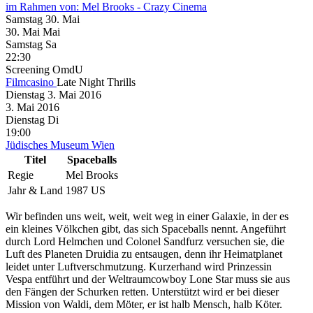
im Rahmen von:
Mel Brooks - Crazy Cinema
Samstag
30. Mai
30.
Mai
Mai
Samstag
Sa
22:30
Screening
OmdU
Filmcasino
Late Night Thrills
Dienstag
3. Mai
2016
3. Mai
2016
Dienstag
Di
19:00
Jüdisches Museum Wien
Titel
Spaceballs
Regie
Mel Brooks
Jahr & Land
1987 US
Wir befinden uns weit, weit, weit weg in einer Galaxie, in der es
ein kleines Völkchen gibt, das sich Spaceballs nennt. Angeführt
durch Lord Helmchen und Colonel Sandfurz versuchen sie, die
Luft des Planeten Druidia zu entsaugen, denn ihr Heimatplanet
leidet unter Luftverschmutzung. Kurzerhand wird Prinzessin
Vespa entführt und der Weltraumcowboy Lone Star muss sie aus
den Fängen der Schurken retten. Unterstützt wird er bei dieser
Mission von Waldi, dem Möter, er ist halb Mensch, halb Köter.