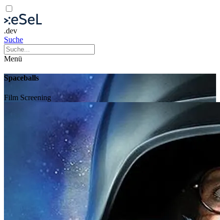
.dev
Suche
Menü
Spaceballs
Film
Screening