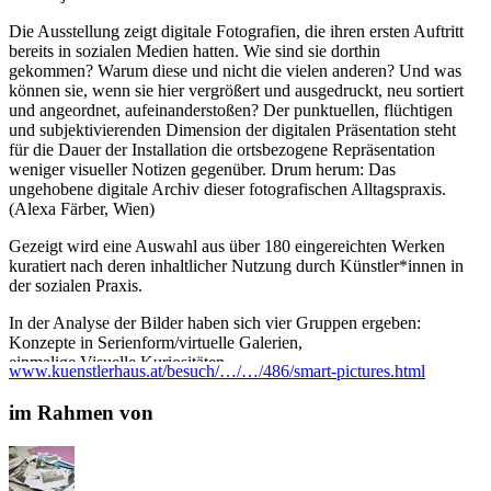
Die Ausstellung zeigt digitale Fotografien, die ihren ersten Auftritt
bereits in sozialen Medien hatten. Wie sind sie dorthin
gekommen? Warum diese und nicht die vielen anderen? Und was
können sie, wenn sie hier vergrößert und ausgedruckt, neu sortiert
und angeordnet, aufeinanderstoßen? Der punktuellen, flüchtigen
und subjektivierenden Dimension der digitalen Präsentation steht
für die Dauer der Installation die ortsbezogene Repräsentation
weniger visueller Notizen gegenüber. Drum herum: Das
ungehobene digitale Archiv dieser fotografischen Alltagspraxis.
(Alexa Färber, Wien)
Gezeigt wird eine Auswahl aus über 180 eingereichten Werken
kuratiert nach deren inhaltlicher Nutzung durch Künstler*innen in
der sozialen Praxis.
In der Analyse der Bilder haben sich vier Gruppen ergeben:
Konzepte in Serienform/virtuelle Galerien,
einmalige Visuelle Kuriositäten,
www.kuenstlerhaus.at/besuch/…/…/486/smart-pictures.html
Marketing in Form von Infos über Ausstellungen und
Politische Stellungnahmen.
im Rahmen von
Allen gemeinsam ist der professionelle und deutlich weniger
private Einsatz in den sozialen Medien, der sich von anderen
Nutzern abhebt.