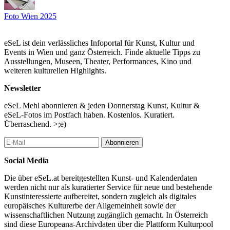
Konzept: Martina Mikulka
Foto Wien 2025
Kurator*innen: Julius Werner Chromecek, Martina Mikulka
Film und KI Nutzung: Konrad Stania
eSeL ist dein verlässliches Infoportal für Kunst, Kultur und
Künstler*innen: Katharina Acht, Florian Aschka, Natascha
Events in Wien und ganz Österreich. Finde aktuelle Tipps zu
Auenhammer, Michael Bachhofer, Kurt Brazda, Julius Werner
Ausstellungen, Museen, Theater, Performances, Kino und
Chromecek, Asta Cink, Leo Fellinger, Jutta Fischel, Gerald Frey,
weiteren kulturellen Highlights.
Christian Giesser, Elodie Grethen, AnaMaria Heigl, Kitty Kino,
Matthias Klos, Larissa Kopp, Eva Kosinar, Elena Kristofor,
Newsletter
Holger Lang, Ana Loureiro, Catherine Ludwig, Barbara Luisi,
Martina Mikulka, Cornelia Mittendorfer, Helmut Pokornig, Marie
eSeL Mehl abonnieren & jeden Donnerstag Kunst, Kultur &
Ruprecht-Wimmer, Wolfgang Sagmeister, Marilies Seyler, Konrad
eSeL-Fotos im Postfach haben. Kostenlos. Kuratiert.
Stania, Johannes Stoll, Violetta Wakolbinger, Christoff Wiesinger
Überraschend. >;e)
...Mehr lesen
Abonnieren
Social Media
Die über eSeL.at bereitgestellten Kunst- und Kalenderdaten
werden nicht nur als kuratierter Service für neue und bestehende
Kunstinteressierte aufbereitet, sondern zugleich als digitales
europäisches Kulturerbe der Allgemeinheit sowie der
wissenschaftlichen Nutzung zugänglich gemacht. In Österreich
sind diese Europeana-Archivdaten über die Plattform Kulturpool