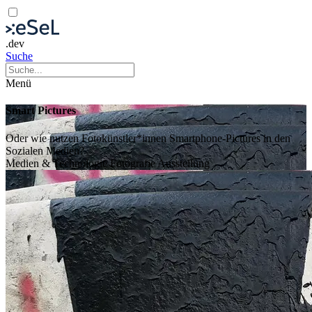
.dev
Suche
Menü
Smart Pictures
Oder wie nutzen Fotokünstler*innen Smartphone-Pictures in den
Sozialen Medien?
Medien & Technologie
Fotografie
Ausstellung