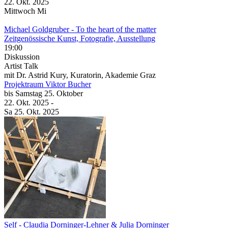
22. Okt.
2025
Mittwoch
Mi
Michael Goldgruber
- To the heart of the matter
Zeitgenössische Kunst, Fotografie, Ausstellung
19:00
Diskussion
Artist Talk
mit Dr. Astrid Kury, Kuratorin, Akademie Graz
Projektraum Viktor Bucher
bis
Samstag
25. Oktober
22. Okt.
2025
-
Sa
25. Okt.
2025
Self
- Claudia Dorninger-Lehner & Julia Dorninger