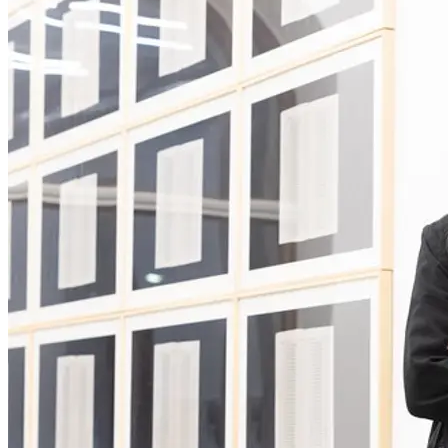
Partner Netzwerk – Wien ist Teil des EMOP
Der European Month of Photography, kurz EMOP, ist ein
Zusammenschluss verschiedener Fotofestivals europäischer
Hauptstädte. 2004 vom Maison Europenée de la Photographie
(MEP) in Paris zusammen mit den Städten Berlin und Wien
gegründet, haben sich dem Verbund seither immer wieder neue
Netzwerkpartner angeschlossen, konkret: Athen, Bratislava,
Brüssel, Budapest, Lissabon, Ljubljana, Luxemburg, Moskau und
Rom.
Aktuell arbeiten die Städte Berlin, Brüssel, Lissabon, Luxemburg
und Wien zusammen. Gemeinsam ist allen Partnern, dass jede
teilnehmende europäische Hauptstadt entweder jährlich oder
biennal in ihrer Stadt ein Fotofestival ausrichtet.
Das europäische Netzwerk EMOP steht für die Sichtbarmachung
und die Stärkung der sich über lange Jahre stets weiter
etablierenden Fotofestivalkulturen, die über die jeweils eigenen
Grenzen hinausweisen und zeigen, dass für die Fotografie – als
das entscheidende Bildmedium der Gegenwart – immer mehr
Räume etabliert werden, in denen die sozialen und künstlerischen
Gebrauchsweisen des Mediums Fotografie immer wieder neu
herausgestellt und verhandelt werden.