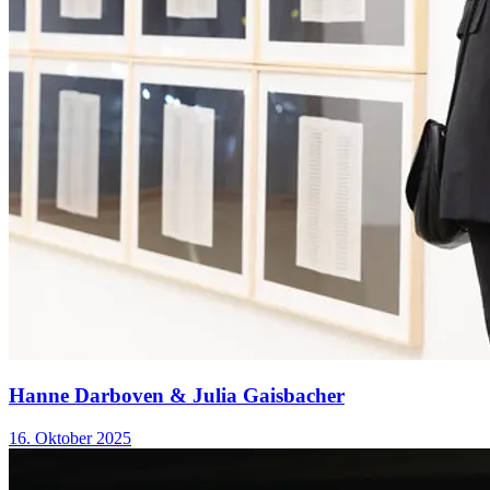
Im Zentrum des europäischen Netzwerks steht der Austausch
über die historische und zeitgenössische künstlerische Fotografie,
die Förderung insbesondere des internationalen künstlerischen
Nachwuchses sowie die Sichtbarmachung des Mediums
Fotografie in Ausstellungen und anderen Vermittlungsformaten.
Festivals des EMOP-Netzwerks
Aktive Mitglieder des EMOP-Netzwerks sind derzeit folgende
europäische Fotofestivals:
EMOPLUX (Luxemburg)
EMOP Berlin – EUROPEAN MONTH OF PHOTOGRAPHY
(Berlin)
FOTO WIEN (Wien)
IMAGO LISBOA (Lissabon)
PHOTO BRUSSELS FESTIVAL (Brüssel)
...Mehr lesen
Hanne Darboven & Julia Gaisbacher
16. Oktober 2025