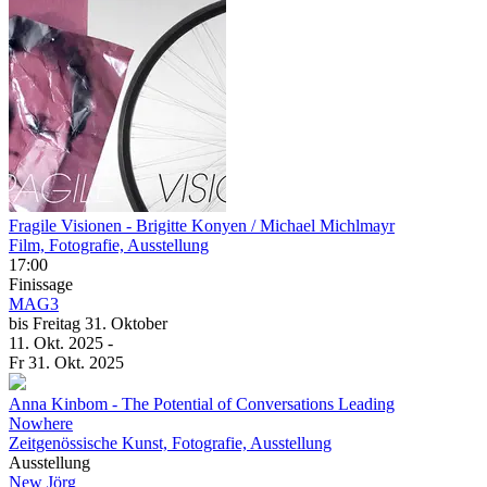
Fragile Visionen
- Brigitte Konyen / Michael Michlmayr
Film, Fotografie, Ausstellung
17:00
Finissage
MAG3
bis
Freitag
31. Oktober
11. Okt.
2025
-
Fr
31. Okt.
2025
Anna Kinbom
- The Potential of Conversations Leading
Nowhere
Zeitgenössische Kunst, Fotografie, Ausstellung
Ausstellung