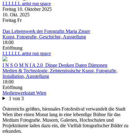
Ausstellung
LLLLLL artist run space
Freitag
10. Oktober
2025
10. Okt.
2025
Freitag
Fr
Das Lebenswerk der Fotografin Maria Zisser
Kunst, Fotografie, Geschichte, Ausstellung
18:00
Eröffnung
LLLLLL artist run space
I N S O M N I A 2.0_Dinge Denken Daten Dämonen
Medien & Technologie, Zeitgenössische Kunst, Fotografie,
Installation, Ausstellung
18:00
Eröffnung
Medienwerkstatt Wien
1 von 3
Österreichs größtes, biennales Fotofestival verwandelt die Stadt
Wien über einen Monat lang in eine lebendige Bühne für das
Medium Fotografie. Museen, Galerien, Hochschulen und
Projekträume laden dazu ein, die Vielfalt fotografischer Bilder zu
erkunden.