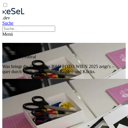
.dev
Suche
Menü
Foto Wien 2025
Fotografie
Festival
Was bringt die Zukunft ins Bild? FOTO WIEN 2025 zeigt’s –
quer durch Wien, mit Kameras, Köpfen und Klicks.