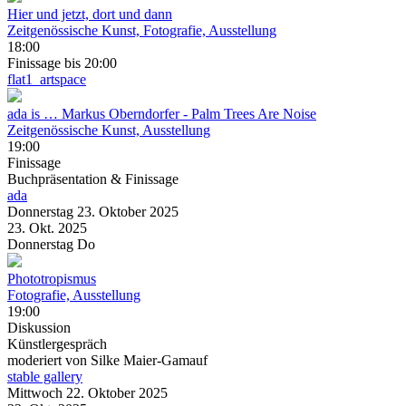
Hier und jetzt, dort und dann
Zeitgenössische Kunst, Fotografie, Ausstellung
18:00
Finissage
bis 20:00
flat1_artspace
ada is … Markus Oberndorfer
- Palm Trees Are Noise
Zeitgenössische Kunst, Ausstellung
19:00
Finissage
Buchpräsentation & Finissage
ada
Donnerstag
23. Oktober
2025
23. Okt.
2025
Donnerstag
Do
Phototropismus
Fotografie, Ausstellung
19:00
Diskussion
Künstlergespräch
moderiert von Silke Maier-Gamauf
stable gallery
Mittwoch
22. Oktober
2025