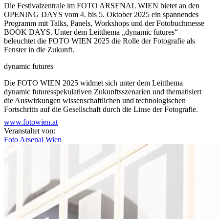
Die Festivalzentrale im FOTO ARSENAL WIEN bietet an den
OPENING DAYS vom 4. bis 5. Oktober 2025 ein spannendes
Programm mit Talks, Panels, Workshops und der Fotobuchmesse
BOOK DAYS. Unter dem Leitthema „dynamic futures“
beleuchtet die FOTO WIEN 2025 die Rolle der Fotografie als
Fenster in die Zukunft.
dynamic futures
Die FOTO WIEN 2025 widmet sich unter dem Leitthema
dynamic futuresspekulativen Zukunftsszenarien und thematisiert
die Auswirkungen wissenschaftlichen und technologischen
Fortschritts auf die Gesellschaft durch die Linse der Fotografie.
www.fotowien.at
Welche Zukunftsvisionen werden in historischen und aktuellen
Veranstaltet von:
Bildern von Wissenschaft und Kunst sichtbar? Wie beeinflussen
Foto Arsenal Wien
Fotografien und post-digitale Technologien unsere Vorstellung
von der Zukunft? Welche ethischen und gesellschaftspolitischen
Fragestellungen werfen digitale und algorithmische Bilder auf?
Als transdisziplinäres Experimentierfeld zwischen Kunst,
Wissenschaft und Technologie beleuchtet die FOTO WIEN 2025
die Fotografie als Fenster in die Zukunft und bietet dazu vom 3.
Oktober bis 2. November 2025 ein vielseitiges Programm aus
Ausstellungen, Panels, Artist Talks, Workshops und vielem mehr.