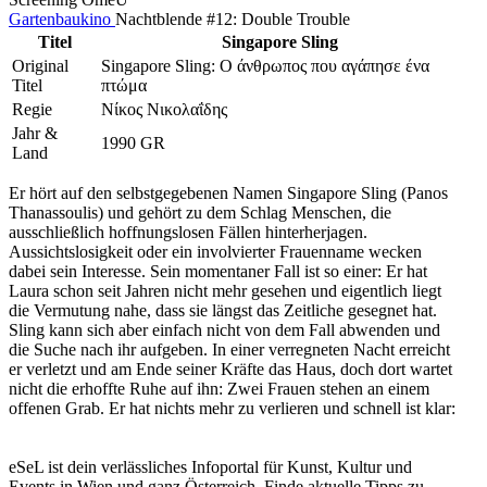
Gartenbaukino
Nachtblende #12: Double Trouble
Titel
Singapore Sling
Original
Singapore Sling: Ο άνθρωπος που αγάπησε ένα
Titel
πτώμα
Regie
Νίκος Νικολαΐδης
Jahr &
1990 GR
Land
Er hört auf den selbstgegebenen Namen Singapore Sling (Panos
Thanassoulis) und gehört zu dem Schlag Menschen, die
ausschließlich hoffnungslosen Fällen hinterherjagen.
Aussichtslosigkeit oder ein involvierter Frauenname wecken
dabei sein Interesse. Sein momentaner Fall ist so einer: Er hat
Laura schon seit Jahren nicht mehr gesehen und eigentlich liegt
die Vermutung nahe, dass sie längst das Zeitliche gesegnet hat.
Sling kann sich aber einfach nicht von dem Fall abwenden und
die Suche nach ihr aufgeben. In einer verregneten Nacht erreicht
er verletzt und am Ende seiner Kräfte das Haus, doch dort wartet
nicht die erhoffte Ruhe auf ihn: Zwei Frauen stehen an einem
offenen Grab. Er hat nichts mehr zu verlieren und schnell ist klar:
Heute Nacht wird jemand sein Leben lassen müssen…
Komödie, Horror, Drama
eSeL ist dein verlässliches Infoportal für Kunst, Kultur und
(TMDB)
Events in Wien und ganz Österreich. Finde aktuelle Tipps zu