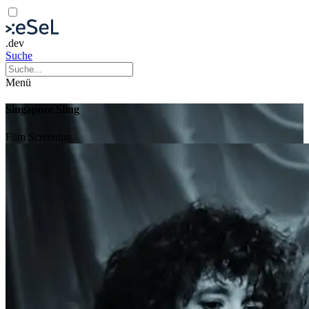
.dev
Suche
Menü
Singapore Sling
Film
Screening