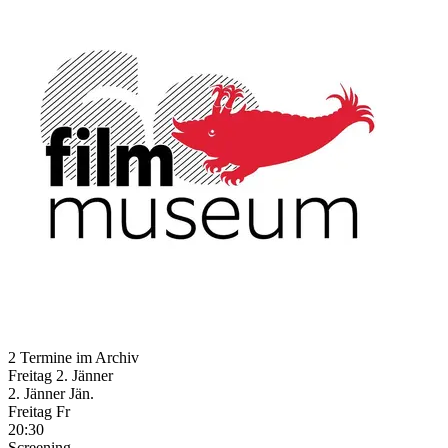
2 Termine im Archiv
Freitag
2. Jänner
2.
Jänner
Jän.
Freitag
Fr
20:30
Screening