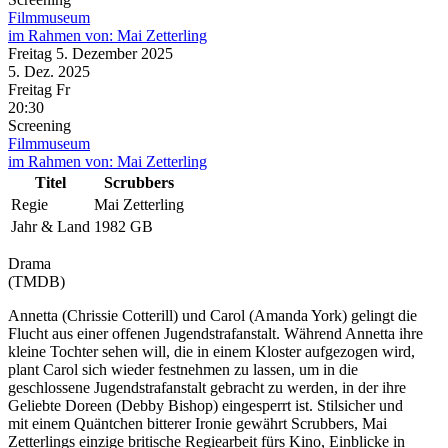
Filmmuseum
im Rahmen von:
Mai Zetterling
Freitag
5. Dezember
2025
5. Dez.
2025
Freitag
Fr
20:30
Screening
Filmmuseum
im Rahmen von:
Mai Zetterling
Titel
Scrubbers
Regie
Mai Zetterling
Jahr & Land
1982 GB
Drama
(TMDB)
Annetta (Chrissie Cotterill) und Carol (Amanda York) gelingt die
Flucht aus einer offenen Jugendstrafanstalt. Während Annetta ihre
kleine Tochter sehen will, die in einem Kloster aufgezogen wird,
plant Carol sich wieder festnehmen zu lassen, um in die
geschlossene Jugendstrafanstalt gebracht zu werden, in der ihre
Geliebte Doreen (Debby Bishop) eingesperrt ist. Stilsicher und
mit einem Quäntchen bitterer Ironie gewährt Scrubbers, Mai
Zetterlings einzige britische Regiearbeit fürs Kino, Einblicke in