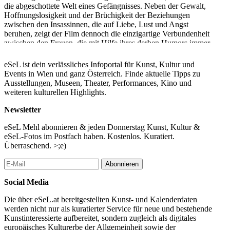
die abgeschottete Welt eines Gefängnisses. Neben der Gewalt,
Hoffnungslosigkeit und der Brüchigkeit der Beziehungen
zwischen den Insassinnen, die auf Liebe, Lust und Angst
beruhen, zeigt der Film dennoch die einzigartige Verbundenheit
zwischen den Frauen, die mit Hilfe ihres derben Humors immer
wieder aufs Neue versuchen, das verzweifelte Leben hinter
Gittern zu ertragen. (E.S.)
eSeL ist dein verlässliches Infoportal für Kunst, Kultur und
Events in Wien und ganz Österreich. Finde aktuelle Tipps zu
...Mehr lesen
Ausstellungen, Museen, Theater, Performances, Kino und
weiteren kulturellen Highlights.
Newsletter
eSeL Mehl abonnieren & jeden Donnerstag Kunst, Kultur &
eSeL-Fotos im Postfach haben. Kostenlos. Kuratiert.
Überraschend. >;e)
Abonnieren
Social Media
Die über eSeL.at bereitgestellten Kunst- und Kalenderdaten
werden nicht nur als kuratierter Service für neue und bestehende
Kunstinteressierte aufbereitet, sondern zugleich als digitales
europäisches Kulturerbe der Allgemeinheit sowie der