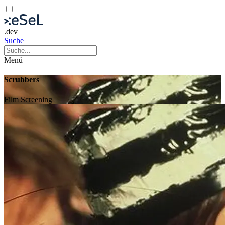
.dev
Suche
Menü
Scrubbers
Film
Screening