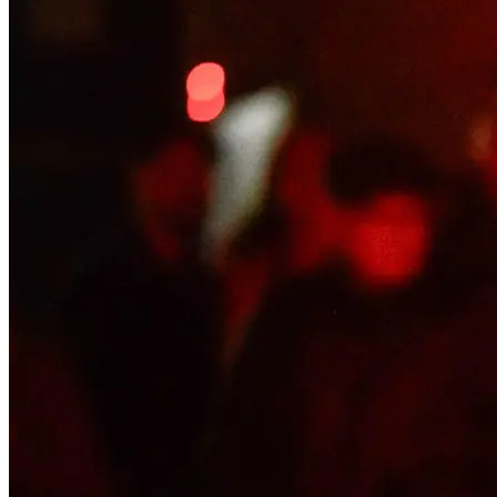
EXHIBITION
CHARLIE CASANOVA ›› POSTCARDS TO NOBODY
›› RG10 GALLERY › Rotenlöwengasse 10, 1090 Wien
Duration: 17/11–26/11/2023 Mon–Fri 10–15:00
17:00 OPENING, EXHIBITION
ALESSANDRA LJUBOJE, CELINE WIEDENHOFER
›› BODY SYNTHESIS
›› Atelier Analog › Herklotzgasse 44, 1150
Duration: 17/11–23/11/2023 Mon–Wen 10–14:00
FESTIVAL OPENING
19:00– FESTIVAL OPENING ›› ROTLICHT
FESTIVALZENTRALE (RL)
22:30 MAIN EXHIBITION ›› OPEN CALL WINNERS
Duration: 18–26/11/2023 Mon–Thu 14 –19:00, Fri–Sun 12–
19:00
23:00 OPENING PARTY**
›› LIVE CONCERT, DJ KIDE
›› COCO Bar › U-Bahnbogen 34-35, 1080
...Mehr lesen