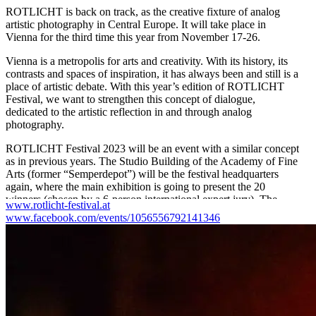
ROTLICHT is back on track, as the creative fixture of analog
artistic photography in Central Europe. It will take place in
Vienna for the third time this year from November 17-26.
Vienna is a metropolis for arts and creativity. With its history, its
contrasts and spaces of inspiration, it has always been and still is a
place of artistic debate. With this year’s edition of ROTLICHT
Festival, we want to strengthen this concept of dialogue,
dedicated to the artistic reflection in and through analog
photography.
ROTLICHT Festival 2023 will be an event with a similar concept
as in previous years. The Studio Building of the Academy of Fine
Arts (former “Semperdepot”) will be the festival headquarters
again, where the main exhibition is going to present the 20
winners (chosen by a 6-person international expert jury). The
www.rotlicht-festival.at
Open Call for the submission will open in June later this year.
www.facebook.com/events/1056556792141346
PROGRAM FRI 17/11
09:00 WORKSHOP ›› PHOTO CLUSTER (PC)
18:00 TORSTEN WIECZOREK ›› CYANOTYPE
17:00 OPENING & LIVE ART-PERFORMANCE,