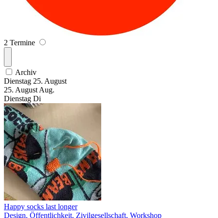
2 Termine
Archiv
Dienstag
25. August
25.
August
Aug.
Dienstag
Di
Happy socks last longer
Design, Öffentlichkeit, Zivilgesellschaft, Workshop