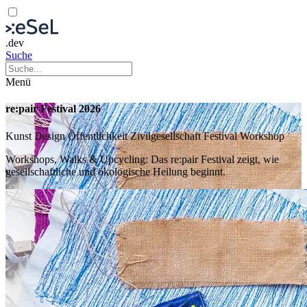
.dev
Suche
Menü
re:pair Festival 2026
Kunst
Design
Öffentlichkeit
Zivilgesellschaft
Festival
Workshop
Workshops, Walks & Upcycling: Das re:pair Festival zeigt, wie
gesellschaftliche und ökologische Heilung beginnt.