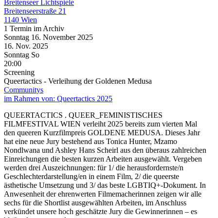
Breitenseer Lichtspiele
Breitenseerstraße 21
1140 Wien
1 Termin im Archiv
Sonntag
16. November
2025
16. Nov.
2025
Sonntag
So
20:00
Screening
Queertactics - Verleihung der Goldenen Medusa
Communitys
im Rahmen von:
Queertactics 2025
QUEERTACTICS . QUEER_FEMINISTISCHES
FILMFESTIVAL WIEN verleiht 2025 bereits zum vierten Mal
den queeren Kurzfilmpreis GOLDENE MEDUSA. Dieses Jahr
hat eine neue Jury bestehend aus Tonica Hunter, Mzamo
Nondlwana und Ashley Hans Scheirl aus den überaus zahlreichen
Einreichungen die besten kurzen Arbeiten ausgewählt. Vergeben
werden drei Auszeichnungen: für 1/ die herausfordernste/n
Geschlechterdarstellung/en in einem Film, 2/ die queerste
ästhetische Umsetzung und 3/ das beste LGBTIQ+-Dokument. In
Anwesenheit der ehrenwerten Filmemacherinnen zeigen wir alle
sechs für die Shortlist ausgewählten Arbeiten, im Anschluss
verkündet unsere hoch geschätzte Jury die Gewinnerinnen – es