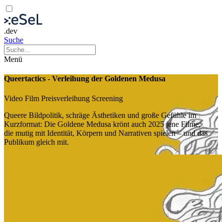
.dev
Suche
Menü
Queertactics - Verleihung der Goldenen Medusa
Video
Film
Preisverleihung
Screening
Queere Bildpolitik, schräge Ästhetiken und große Gefühle im
Kurzformat: Die Goldene Medusa krönt auch 2025 jene Filme,
die mutig mit Identität, Körpern und Narrativen spielen – und das
Publikum gleich mit.