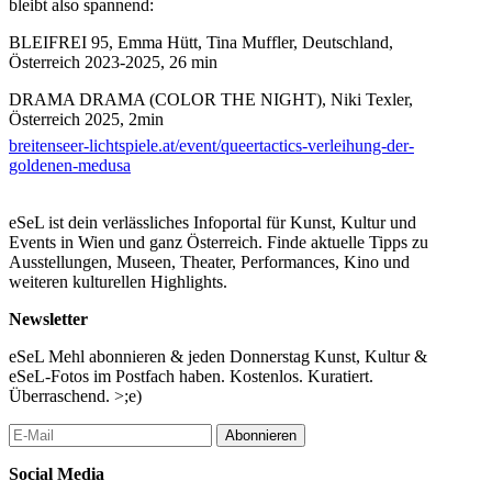
bleibt also spannend:
BLEIFREI 95, Emma Hütt, Tina Muffler, Deutschland,
Österreich 2023-2025, 26 min
DRAMA DRAMA (COLOR THE NIGHT), Niki Texler,
Österreich 2025, 2min
breitenseer-lichtspiele.at/event/queertactics-verleihung-der-
A SLICE OF OMECLAW - EIN GORILLA IM
goldenen-medusa
SALZKAMMERGUT (aus der Serie “[k]wir am Land“),
Omeclaw, Birgit Hofstätter, Österreich 2024, 8 min
eSeL ist dein verlässliches Infoportal für Kunst, Kultur und
SPICY NOODLES, Sophia Hochedlinger, Österreich 2025, 9
Events in Wien und ganz Österreich. Finde aktuelle Tipps zu
min
Ausstellungen, Museen, Theater, Performances, Kino und
weiteren kulturellen Highlights.
BUA CEK, Kenneth Constance Loe, Österreich 2024, 15 min
Newsletter
BROTHER AND SISTER – SAME WATAN (WATER AND
WIND), Oleksandr Halishchuk, Österreich 2024/25, 19 min.
eSeL Mehl abonnieren & jeden Donnerstag Kunst, Kultur &
eSeL-Fotos im Postfach haben. Kostenlos. Kuratiert.
Nach der Vorstellung fröhliches Miteinander bei guten Drinks
Überraschend. >;e)
und ebensolcher Musik.
Abonnieren
nonstop KINOABO gültig
Social Media
...Mehr lesen