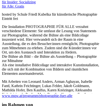
für Insider: Socializing
für Alle: Gratis
hosted by Schule Friedl Kubelka für künstlerische Photographie
Eintritt frei
Die Installation PHOTOGRAPHIE FÜR ALLE verzahnt
verschiedene Elemente: Sie umfasst die Lesung von Statements
zur Photographie, während die Bühne als eine Bildcollage
inszeniert wird. Hier verwandelt sich der Raum in eine
Ausstellung, die es den Besucher:innen ermöglicht, Photographie
zum Mitnehmen zu erleben. Zudem sind die Künstler:innen vor
Ort, um den Austausch und Interaktion zu fördern.
Die Bühne als Bild – die Bühne als Ausstellung – Photographie
zur Mitnahme
Als eine installative Bildcollage und interaktive Kunstinstallation,
die sich mit der Kombination von Bildern und räumlichen
Elementen auseinandersetzt.
Mit Arbeiten von Leonard Anders, Arman Aghayan, Isabelle
Fantl, Kathrin Feichtinger, Lukas Felder, Jakob Goldmann,
Mathilda Hofer, Ben Kaulfus, Karen Knözinger, Aleksandra
Kolodziejczyk, Paulina Maria Roselina Kremsner, Eva Lang,
www.mqw.at/programm/photographie-fuer-alle
Marie Paulin Lang, Paola Lesslhumer, Rosalie Maxima Maier,
Elias Partoll, Susanne Priller, Nikolas Rode, Daniel Scheuch,
im Rahmen von