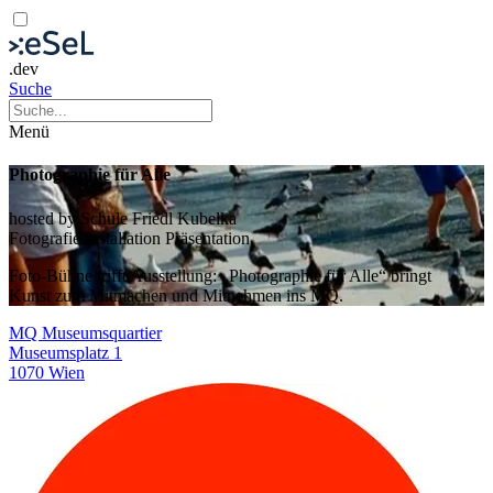
.dev
Suche
Menü
Photographie für Alle
hosted by Schule Friedl Kubelka
Fotografie
Installation
Präsentation
Foto-Bühne trifft Ausstellung: „Photographie für Alle“ bringt
Kunst zum Mitmachen und Mitnehmen ins MQ.
MQ Museumsquartier
Museumsplatz 1
1070 Wien