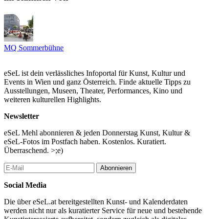
Paul Vetter, Veith Weidner, Julia Villgrater, Kiran Isajah Zyman
Schule Friedl Kubelka für künstlerische Photographie, Wien
Künstlerische Leitung: Anja Manfredi
Moderation: Daniel Scheuch
MQ Sommerbühne
Anschließend Live DJ-Set.
...Mehr lesen
eSeL ist dein verlässliches Infoportal für Kunst, Kultur und
Events in Wien und ganz Österreich. Finde aktuelle Tipps zu
Ausstellungen, Museen, Theater, Performances, Kino und
weiteren kulturellen Highlights.
Newsletter
eSeL Mehl abonnieren & jeden Donnerstag Kunst, Kultur &
eSeL-Fotos im Postfach haben. Kostenlos. Kuratiert.
Überraschend. >;e)
Abonnieren
Social Media
Die über eSeL.at bereitgestellten Kunst- und Kalenderdaten
werden nicht nur als kuratierter Service für neue und bestehende