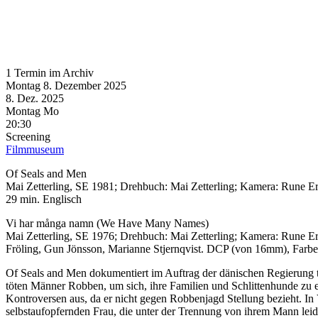
1 Termin im Archiv
Montag
8. Dezember
2025
8. Dez.
2025
Montag
Mo
20:30
Screening
Filmmuseum
Of Seals and Men
Mai Zetterling, SE 1981; Drehbuch: Mai Zetterling; Kamera: Rune E
29 min. Englisch
Vi har många namn (We Have Many Names)
Mai Zetterling, SE 1976; Drehbuch: Mai Zetterling; Kamera: Rune Eri
Fröling, Gun Jönsson, Marianne Stjernqvist. DCP (von 16mm), Farbe
Of Seals and Men dokumentiert im Auftrag der dänischen Regierung t
töten Männer Robben, um sich, ihre Familien und Schlittenhunde zu er
Kontroversen aus, da er nicht gegen Robbenjagd Stellung bezieht. In 
selbstaufopfernden Frau, die unter der Trennung von ihrem Mann lei