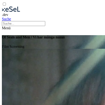
.dev
Suche
Menü
Of Seals and Men / Vi har många namn
Film
Screening