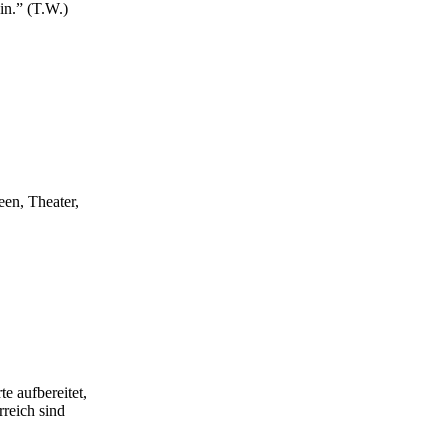
in.” (T.W.)
een, Theater,
e aufbereitet,
rreich sind