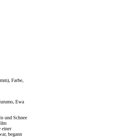
6mm), Farbe,
r Furumo, Ewa
Eis und Schnee
Film
 einer
war, begann