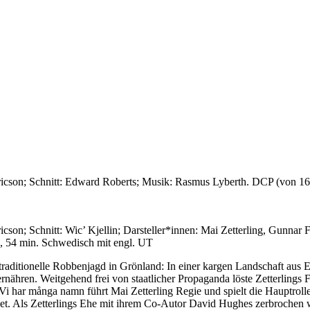
ricson; Schnitt: Edward Roberts; Musik: Rasmus Lyberth. DCP (von 1
cson; Schnitt: Wic’ Kjellin; Darsteller*innen: Mai Zetterling, Gunna
, 54 min. Schwedisch mit engl. UT
raditionelle Robbenjagd in Grönland: In einer kargen Landschaft aus 
nähren. Weitgehend frei von staatlicher Propaganda löste Zetterlings 
Vi har många namn führt Mai Zetterling Regie und spielt die Hauptrolle
det. Als Zetterlings Ehe mit ihrem Co-Autor David Hughes zerbrochen 