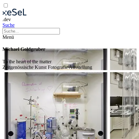
.dev
Suche
Menü
Michael Goldgruber
To the heart of the matter
Zeitgenössische Kunst
Fotografie
Ausstellung