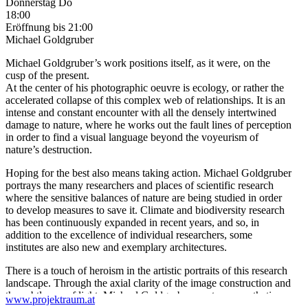
Donnerstag
Do
18:00
Eröffnung
bis 21:00
Michael Goldgruber
Michael Goldgruber’s work positions itself, as it were, on the
cusp of the present.
At the center of his photographic oeuvre is ecology, or rather the
accelerated collapse of this complex web of relationships. It is an
intense and constant encounter with all the densely intertwined
damage to nature, where he works out the fault lines of perception
in order to find a visual language beyond the voyeurism of
nature’s destruction.
Hoping for the best also means taking action. Michael Goldgruber
portrays the many researchers and places of scientific research
where the sensitive balances of nature are being studied in order
to develop measures to save it. Climate and biodiversity research
has been continuously expanded in recent years, and so, in
addition to the excellence of individual researchers, some
institutes are also new and exemplary architectures.
There is a touch of heroism in the artistic portraits of this research
landscape. Through the axial clarity of the image construction and
the subtle use of light, Michael Goldgruber creates an aesthetic
www.projektraum.at
space that conveys optimism for the future, even in times of crisis.