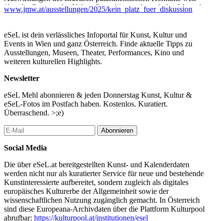
über die Grenzen des Nahen Osten hinaus als auch den Mangel
www.jmw.at/ausstellungen/2025/kein_platz_fuer_diskussion
an Bereitschaft, andere Meinungen zu tolerieren.
Die Entscheidung, ein öffentliches Holocaust-Mahnmal zu
eSeL ist dein verlässliches Infoportal für Kunst, Kultur und
verhüllen, wirft Fragen auf: Ist die Erwartungshaltung, dass Pro-
Events in Wien und ganz Österreich. Finde aktuelle Tipps zu
Palästina Demonstrant:innen ein Holocaust-Mahnmal schänden,
Ausstellungen, Museen, Theater, Performances, Kino und
berechtigt oder ist es ein Vorurteil? Wofür steht das Holocaust-
weiteren kulturellen Highlights.
Mahnmal? Für Israel? Für unsere Erinnerungskultur oder für
unseren gesellschaftlichen Konsens des „nie wieder“ und damit
Newsletter
für unsere liberale Demokratie? Und was bedeutet das dann,
wenn man das Mahnmal verbirgt? Diese Project Space-
eSeL Mehl abonnieren & jeden Donnerstag Kunst, Kultur &
Intervention lädt alle dazu ein, an einem kuratierten Dialog
eSeL-Fotos im Postfach haben. Kostenlos. Kuratiert.
teilzunehmen, der diesen Fragen nachgeht. Die gesammelten
Überraschend. >;e)
Antworten umfassen ein breites Spektrum an Perspektiven und
Meinungen. Das Projekt fordert Museumsbesucher:innen dazu
Abonnieren
auf, sich Zeit zu nehmen, zuzuhören und zu reflektieren – und
Social Media
erst danach zu diskutieren.
Die über eSeL.at bereitgestellten Kunst- und Kalenderdaten
Kuratorin: Caitlin Gura
werden nicht nur als kuratierter Service für neue und bestehende
Gestaltung: solo ohne – Studio für Gestaltung
Kunstinteressierte aufbereitet, sondern zugleich als digitales
...Mehr lesen
europäisches Kulturerbe der Allgemeinheit sowie der
wissenschaftlichen Nutzung zugänglich gemacht. In Österreich
sind diese Europeana-Archivdaten über die Plattform Kulturpool
abrufbar:
https://kulturpool.at/institutionen/esel