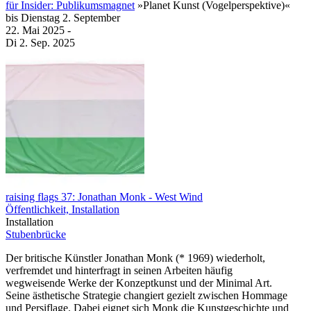
für Insider: Publikumsmagnet
»Planet Kunst (Vogelperspektive)«
bis
Dienstag
2. September
22. Mai
2025
-
Di
2. Sep.
2025
raising flags 37: Jonathan Monk
- West Wind
Öffentlichkeit, Installation
Installation
Stubenbrücke
Der britische Künstler Jonathan Monk (* 1969) wiederholt,
verfremdet und hinterfragt in seinen Arbeiten häufig
wegweisende Werke der Konzeptkunst und der Minimal Art.
Seine ästhetische Strategie changiert gezielt zwischen Hommage
und Persiflage. Dabei eignet sich Monk die Kunstgeschichte und