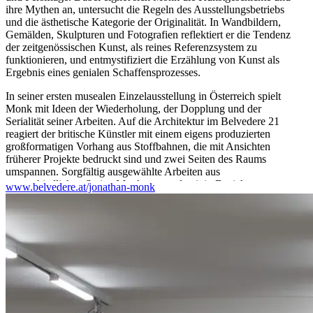
ihre Mythen an, untersucht die Regeln des Ausstellungsbetriebs
und die ästhetische Kategorie der Originalität. In Wandbildern,
Gemälden, Skulpturen und Fotografien reflektiert er die Tendenz
der zeitgenössischen Kunst, als reines Referenzsystem zu
funktionieren, und entmystifiziert die Erzählung von Kunst als
Ergebnis eines genialen Schaffensprozesses.
In seiner ersten musealen Einzelausstellung in Österreich spielt
Monk mit Ideen der Wiederholung, der Dopplung und der
Serialität seiner Arbeiten. Auf die Architektur im Belvedere 21
reagiert der britische Künstler mit einem eigens produzierten
großformatigen Vorhang aus Stoffbahnen, die mit Ansichten
früherer Projekte bedruckt sind und zwei Seiten des Raums
umspannen. Sorgfältig ausgewählte Arbeiten aus
unterschiedlichen Serien Monks treten damit in Beziehung –
www.belvedere.at/jonathan-monk
manchmal offensichtlich, manchmal subtil.
Kuratiert von Axel Köhne.
Assistenzkuratorin: Vasilena Stoyanova
...Mehr lesen